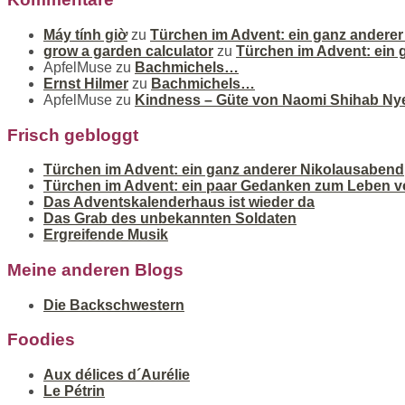
Máy tính giờ
zu
Türchen im Advent: ein ganz andere
grow a garden calculator
zu
Türchen im Advent: ein
ApfelMuse
zu
Bachmichels…
Ernst Hilmer
zu
Bachmichels…
ApfelMuse
zu
Kindness – Güte von Naomi Shihab Ny
Frisch gebloggt
Türchen im Advent: ein ganz anderer Nikolausabend
Türchen im Advent: ein paar Gedanken zum Leben v
Das Adventskalenderhaus ist wieder da
Das Grab des unbekannten Soldaten
Ergreifende Musik
Meine anderen Blogs
Die Backschwestern
Foodies
Aux délices d´Aurélie
Le Pétrin