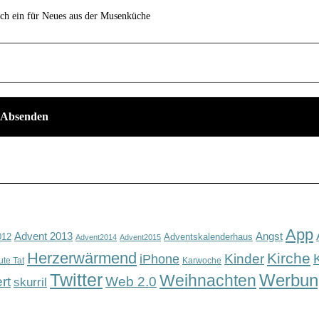
ich ein für Neues aus der Musenküche
App
Advent 2013
Angst
012
Adventskalenderhaus
Advent2014
Advent2015
Herzerwärmend
Kirche
Kinder
iPhone
ute Tat
Karwoche
Twitter
Werbun
Weihnachten
rt
Web 2.0
skurril