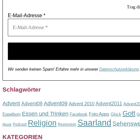
Trag d
E-Mail-Adresse
*
Wir senden keinen Spam! Erfahre mehr in unserer
Datenschutzerklärung
.
Schlagwörter
Advent
Advent09
Advent08
Advent2011
Advent 2010
Advent2
Gott
Essen und Trinken
Foto Apps
Eppelborn
Facebook
Glück
G
Saarland
Religion
Sehenswe
Podcast
Rezension
Musik
KATEGORIEN