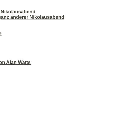
r Nikolausabend
 ganz anderer Nikolausabend
e
on Alan Watts