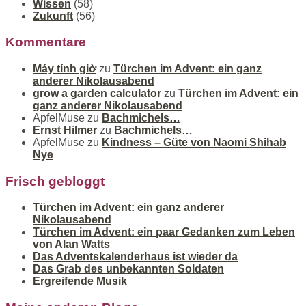
Wissen
(58)
Zukunft
(56)
Kommentare
Máy tính giờ
zu
Türchen im Advent: ein ganz
anderer Nikolausabend
grow a garden calculator
zu
Türchen im Advent: ein
ganz anderer Nikolausabend
ApfelMuse
zu
Bachmichels…
Ernst Hilmer
zu
Bachmichels…
ApfelMuse
zu
Kindness – Güte von Naomi Shihab
Nye
Frisch gebloggt
Türchen im Advent: ein ganz anderer
Nikolausabend
Türchen im Advent: ein paar Gedanken zum Leben
von Alan Watts
Das Adventskalenderhaus ist wieder da
Das Grab des unbekannten Soldaten
Ergreifende Musik