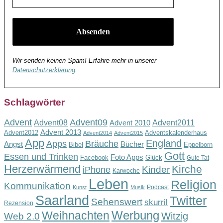
Wir senden keinen Spam! Erfahre mehr in unserer
Datenschutzerklärung
.
Schlagwörter
Advent
Advent09
Advent08
Advent2011
Advent 2010
Advent 2013
Advent2012
Adventskalenderhaus
Advent2014
Advent2015
App
England
Apps
Bräuche
Angst
Bücher
Bibel
Eppelborn
Gott
Essen und Trinken
Foto Apps
Facebook
Glück
Gute Tat
Herzerwärmend
Kirche
Kinder
iPhone
Karwoche
Leben
Religion
Kommunikation
Podcast
Kunst
Musik
Saarland
Twitter
Sehenswert
skurril
Rezension
Werbung
Weihnachten
Witzig
Web 2.0