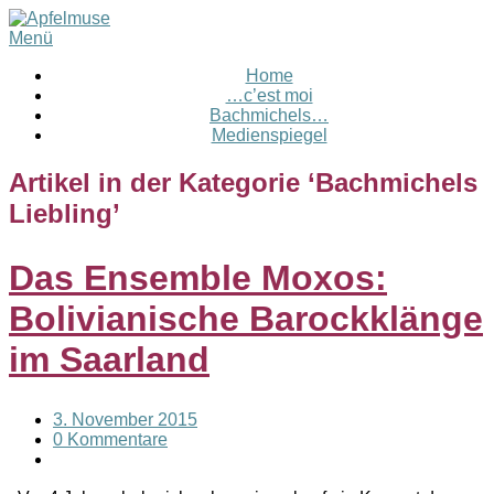
Menü
Home
…c’est moi
Bachmichels…
Medienspiegel
Artikel in der Kategorie ‘
Bachmichels
Liebling
’
Das Ensemble Moxos:
Bolivianische Barockklänge
im Saarland
3. November 2015
0 Kommentare