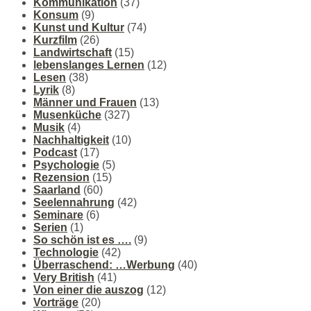
Kommunikation
(37)
Konsum
(9)
Kunst und Kultur
(74)
Kurzfilm
(26)
Landwirtschaft
(15)
lebenslanges Lernen
(12)
Lesen
(38)
Lyrik
(8)
Männer und Frauen
(13)
Musenküche
(327)
Musik
(4)
Nachhaltigkeit
(10)
Podcast
(17)
Psychologie
(5)
Rezension
(15)
Saarland
(60)
Seelennahrung
(42)
Seminare
(6)
Serien
(1)
So schön ist es ….
(9)
Technologie
(42)
Überraschend: …Werbung
(40)
Very British
(41)
Von einer die auszog
(12)
Vorträge
(20)