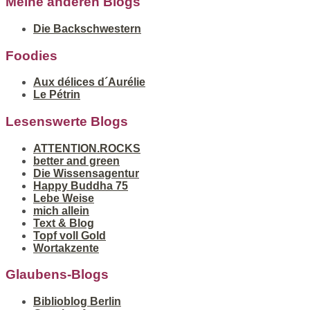
Meine anderen Blogs
Die Backschwestern
Foodies
Aux délices d´Aurélie
Le Pétrin
Lesenswerte Blogs
ATTENTION.ROCKS
better and green
Die Wissensagentur
Happy Buddha 75
Lebe Weise
mich allein
Text & Blog
Topf voll Gold
Wortakzente
Glaubens-Blogs
Biblioblog Berlin