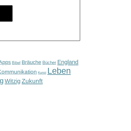
England
Apps
Bräuche
Bücher
Bibel
Leben
Kommunikation
Kunst
g
Zukunft
Witzig