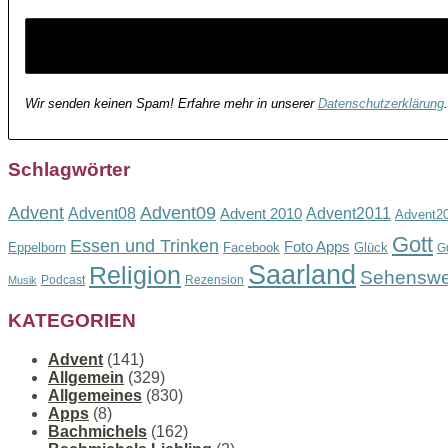
Wir senden keinen Spam! Erfahre mehr in unserer
Datenschutzerklärung
.
Schlagwörter
Advent
Advent09
Advent08
Advent2011
Advent 2010
Advent2
Gott
Essen und Trinken
Foto Apps
Eppelborn
Facebook
Glück
G
Saarland
Religion
Sehenswe
Podcast
Rezension
Musik
KATEGORIEN
Advent
(141)
Allgemein
(329)
Allgemeines
(830)
Apps
(8)
Bachmichels
(162)