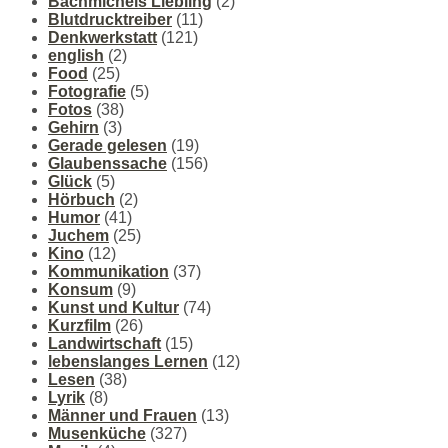
Bachmichels Liebling
(2)
Blutdrucktreiber
(11)
Denkwerkstatt
(121)
english
(2)
Food
(25)
Fotografie
(5)
Fotos
(38)
Gehirn
(3)
Gerade gelesen
(19)
Glaubenssache
(156)
Glück
(5)
Hörbuch
(2)
Humor
(41)
Juchem
(25)
Kino
(12)
Kommunikation
(37)
Konsum
(9)
Kunst und Kultur
(74)
Kurzfilm
(26)
Landwirtschaft
(15)
lebenslanges Lernen
(12)
Lesen
(38)
Lyrik
(8)
Männer und Frauen
(13)
Musenküche
(327)