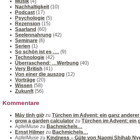
Musik
(4)
Nachhaltigkeit
(10)
Podcast
(17)
Psychologie
(5)
Rezension
(15)
Saarland
(60)
Seelennahrung
(42)
Seminare
(6)
Serien
(1)
So schön ist es ….
(9)
Technologie
(42)
Überraschend: …Werbung
(40)
Very British
(41)
Von einer die auszog
(12)
Vorträge
(20)
Wissen
(58)
Zukunft
(56)
Kommentare
Máy tính giờ
zu
Türchen im Advent: ein ganz andere
grow a garden calculator
zu
Türchen im Advent: ein
ApfelMuse
zu
Bachmichels…
Ernst Hilmer
zu
Bachmichels…
ApfelMuse
zu
Kindness – Güte von Naomi Shihab Ny