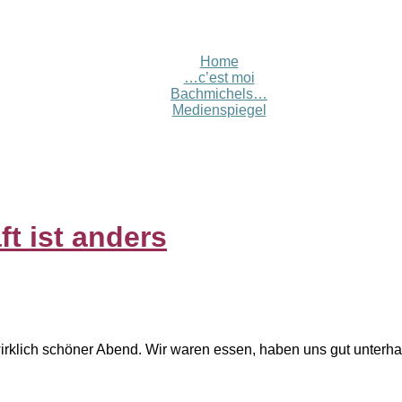
Home
…c’est moi
Bachmichels…
Medienspiegel
t ist anders
rklich schöner Abend. Wir waren essen, haben uns gut unterhalt