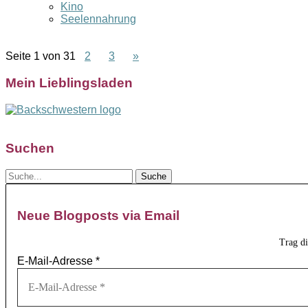
Kino
Seelennahrung
Seite 1 von 3
1
2
3
»
Mein Lieblingsladen
Suchen
Neue Blogposts via Email
Trag d
E-Mail-Adresse
*