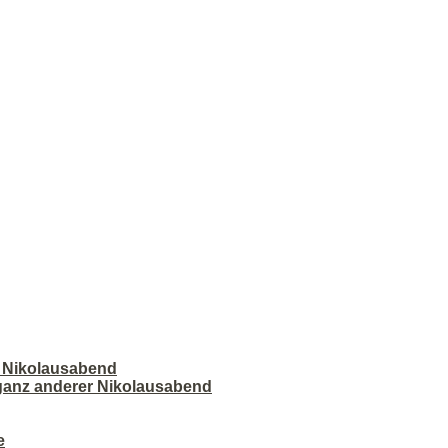
r Nikolausabend
 ganz anderer Nikolausabend
e