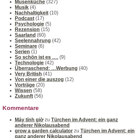
Musenküche
(327)
Musik
(4)
Nachhaltigkeit
(10)
Podcast
(17)
Psychologie
(5)
Rezension
(15)
Saarland
(60)
Seelennahrung
(42)
Seminare
(6)
Serien
(1)
So schön ist es ….
(9)
Technologie
(42)
Überraschend: …Werbung
(40)
Very British
(41)
Von einer die auszog
(12)
Vorträge
(20)
Wissen
(58)
Zukunft
(56)
Kommentare
Máy tính giờ
zu
Türchen im Advent: ein ganz
anderer Nikolausabend
grow a garden calculator
zu
Türchen im Advent: ein
ganz anderer Nikolausabend