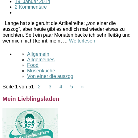
19. Januar 2014
2 Kommentare
Lange hat sie geruht die Artikelreihe: „von einer die
auszog“, aber heute gibt es endlich mal wieder etwas zu
berichten. Seit ein paar Monaten backe ich sehr fleißig und
wer mich nicht kennt, meint …
Weiterlesen
Allgemein
Allgemeines
Food
Musenküche
Von einer die auszog
Seite 1 von 5
1
2
3
4
5
»
Mein Lieblingsladen