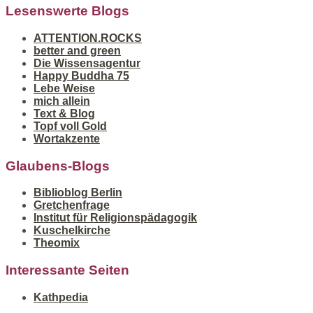
Lesenswerte Blogs
ATTENTION.ROCKS
better and green
Die Wissensagentur
Happy Buddha 75
Lebe Weise
mich allein
Text & Blog
Topf voll Gold
Wortakzente
Glaubens-Blogs
Biblioblog Berlin
Gretchenfrage
Institut für Religionspädagogik
Kuschelkirche
Theomix
Interessante Seiten
Kathpedia