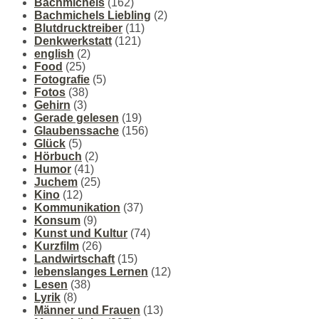
Bachmichels
(162)
Bachmichels Liebling
(2)
Blutdrucktreiber
(11)
Denkwerkstatt
(121)
english
(2)
Food
(25)
Fotografie
(5)
Fotos
(38)
Gehirn
(3)
Gerade gelesen
(19)
Glaubenssache
(156)
Glück
(5)
Hörbuch
(2)
Humor
(41)
Juchem
(25)
Kino
(12)
Kommunikation
(37)
Konsum
(9)
Kunst und Kultur
(74)
Kurzfilm
(26)
Landwirtschaft
(15)
lebenslanges Lernen
(12)
Lesen
(38)
Lyrik
(8)
Männer und Frauen
(13)