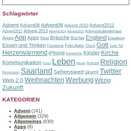
Schlagwörter
Advent
Advent09
Advent08
Advent2011
Advent 2010
Advent 2013
Advent2012
Adventskalenderhaus
Advent2014
Advent2015
App
England
Apps
Bräuche
Angst
Bücher
Bibel
Eppelborn
Gott
Essen und Trinken
Foto Apps
Facebook
Glück
Gute Tat
Herzerwärmend
Kirche
Kinder
iPhone
Karwoche
Leben
Religion
Kommunikation
Podcast
Kunst
Musik
Saarland
Twitter
Sehenswert
skurril
Rezension
Werbung
Weihnachten
Witzig
Web 2.0
Zukunft
KATEGORIEN
Advent
(141)
Allgemein
(329)
Allgemeines
(830)
Apps
(8)