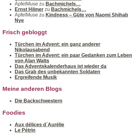
ApfelMuse
zu
Bachmichels…
Ernst Hilmer
zu
Bachmichels…
ApfelMuse
zu
Kindness – Güte von Naomi Shihab
Nye
Frisch gebloggt
Türchen im Advent: ein ganz anderer
Nikolausabend
Türchen im Advent: ein paar Gedanken zum Leben
von Alan Watts
Das Adventskalenderhaus ist wieder da
Das Grab des unbekannten Soldaten
Ergreifende Musik
Meine anderen Blogs
Die Backschwestern
Foodies
Aux délices d´Aurélie
Le Pétrin