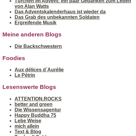
Türchen im Advent: ein paar Gedanken zum Leben
von Alan Watts
Das Adventskalenderhaus ist wieder da
Das Grab des unbekannten Soldaten
Ergreifende Musik
Meine anderen Blogs
Die Backschwestern
Foodies
Aux délices d´Aurélie
Le Pétrin
Lesenswerte Blogs
ATTENTION.ROCKS
better and green
Die Wissensagentur
Happy Buddha 75
Lebe Weise
mich allein
Text & Blog