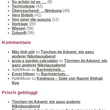
So schön ist es ….
(9)
Technologie
(42)
Überraschend: …Werbung
(40)
Very British
(41)
Von einer die auszog
(12)
Vorträge
(20)
Wissen
(58)
Zukunft
(56)
Kommentare
Máy tính giờ
zu
Türchen im Advent: ein ganz
anderer Nikolausabend
grow a garden calculator
zu
Türchen im Advent: ein
ganz anderer Nikolausabend
ApfelMuse
zu
Bachmichels…
Ernst Hilmer
zu
Bachmichels…
ApfelMuse
zu
Kindness – Güte von Naomi Shihab
Nye
Frisch gebloggt
Türchen im Advent: ein ganz anderer
Nikolausabend