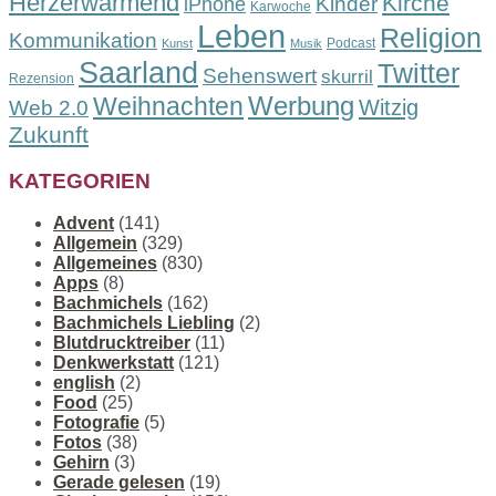
Herzerwärmend
Kirche
Kinder
iPhone
Karwoche
Leben
Religion
Kommunikation
Podcast
Kunst
Musik
Saarland
Twitter
Sehenswert
skurril
Rezension
Werbung
Weihnachten
Witzig
Web 2.0
Zukunft
KATEGORIEN
Advent
(141)
Allgemein
(329)
Allgemeines
(830)
Apps
(8)
Bachmichels
(162)
Bachmichels Liebling
(2)
Blutdrucktreiber
(11)
Denkwerkstatt
(121)
english
(2)
Food
(25)
Fotografie
(5)
Fotos
(38)
Gehirn
(3)
Gerade gelesen
(19)