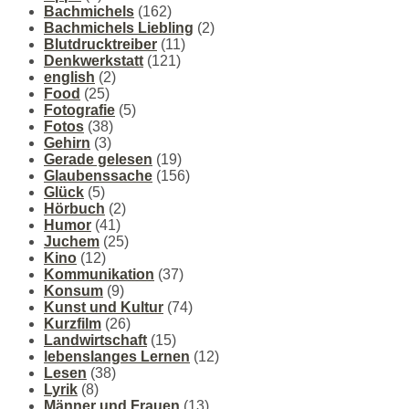
Bachmichels
(162)
Bachmichels Liebling
(2)
Blutdrucktreiber
(11)
Denkwerkstatt
(121)
english
(2)
Food
(25)
Fotografie
(5)
Fotos
(38)
Gehirn
(3)
Gerade gelesen
(19)
Glaubenssache
(156)
Glück
(5)
Hörbuch
(2)
Humor
(41)
Juchem
(25)
Kino
(12)
Kommunikation
(37)
Konsum
(9)
Kunst und Kultur
(74)
Kurzfilm
(26)
Landwirtschaft
(15)
lebenslanges Lernen
(12)
Lesen
(38)
Lyrik
(8)
Männer und Frauen
(13)