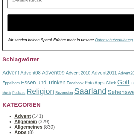
Wir senden keinen Spam! Erfahre mehr in unserer
Datenschutzerklärung
.
Schlagwörter
Advent
Advent09
Advent08
Advent2011
Advent 2010
Advent2
Gott
Essen und Trinken
Foto Apps
Eppelborn
Facebook
Glück
G
Saarland
Religion
Sehenswe
Podcast
Rezension
Musik
KATEGORIEN
Advent
(141)
Allgemein
(329)
Allgemeines
(830)
Apps
(8)