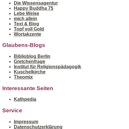
Die Wissensagentur
Happy Buddha 75
Lebe Weise
mich allein
Text & Blog
Topf voll Gold
Wortakzente
Glaubens-Blogs
Biblioblog Berlin
Gretchenfrage
Institut für Religionspädagogik
Kuschelkirche
Theomix
Interessante Seiten
Kathpedia
Service
Impressum
Datenschutzerklärung