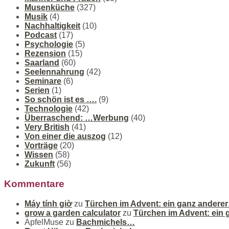
Musenküche
(327)
Musik
(4)
Nachhaltigkeit
(10)
Podcast
(17)
Psychologie
(5)
Rezension
(15)
Saarland
(60)
Seelennahrung
(42)
Seminare
(6)
Serien
(1)
So schön ist es ….
(9)
Technologie
(42)
Überraschend: …Werbung
(40)
Very British
(41)
Von einer die auszog
(12)
Vorträge
(20)
Wissen
(58)
Zukunft
(56)
Kommentare
Máy tính giờ
zu
Türchen im Advent: ein ganz andere
grow a garden calculator
zu
Türchen im Advent: ein
ApfelMuse
zu
Bachmichels…