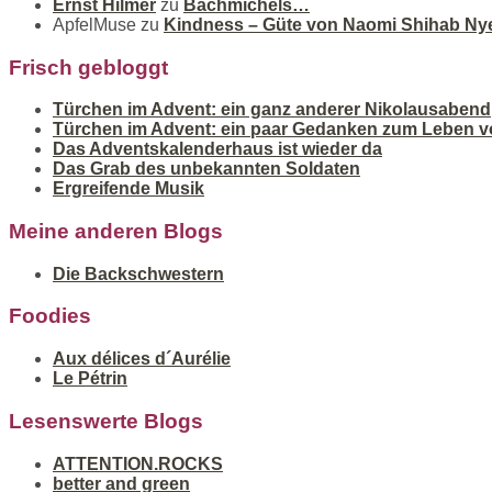
Ernst Hilmer
zu
Bachmichels…
ApfelMuse
zu
Kindness – Güte von Naomi Shihab Ny
Frisch gebloggt
Türchen im Advent: ein ganz anderer Nikolausabend
Türchen im Advent: ein paar Gedanken zum Leben v
Das Adventskalenderhaus ist wieder da
Das Grab des unbekannten Soldaten
Ergreifende Musik
Meine anderen Blogs
Die Backschwestern
Foodies
Aux délices d´Aurélie
Le Pétrin
Lesenswerte Blogs
ATTENTION.ROCKS
better and green