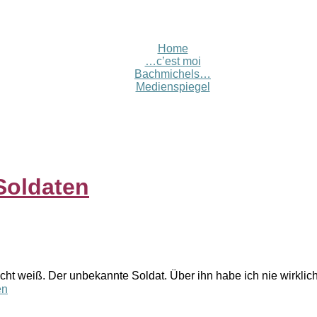
Home
…c’est moi
Bachmichels…
Medienspiegel
Soldaten
icht weiß. Der unbekannte Soldat. Über ihn habe ich nie wirkli
en