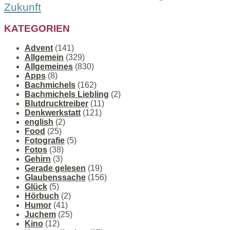
Zukunft
KATEGORIEN
Advent
(141)
Allgemein
(329)
Allgemeines
(830)
Apps
(8)
Bachmichels
(162)
Bachmichels Liebling
(2)
Blutdrucktreiber
(11)
Denkwerkstatt
(121)
english
(2)
Food
(25)
Fotografie
(5)
Fotos
(38)
Gehirn
(3)
Gerade gelesen
(19)
Glaubenssache
(156)
Glück
(5)
Hörbuch
(2)
Humor
(41)
Juchem
(25)
Kino
(12)