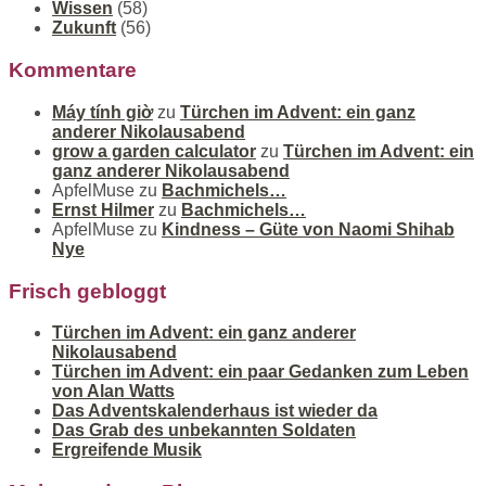
Wissen
(58)
Zukunft
(56)
Kommentare
Máy tính giờ
zu
Türchen im Advent: ein ganz
anderer Nikolausabend
grow a garden calculator
zu
Türchen im Advent: ein
ganz anderer Nikolausabend
ApfelMuse
zu
Bachmichels…
Ernst Hilmer
zu
Bachmichels…
ApfelMuse
zu
Kindness – Güte von Naomi Shihab
Nye
Frisch gebloggt
Türchen im Advent: ein ganz anderer
Nikolausabend
Türchen im Advent: ein paar Gedanken zum Leben
von Alan Watts
Das Adventskalenderhaus ist wieder da
Das Grab des unbekannten Soldaten
Ergreifende Musik