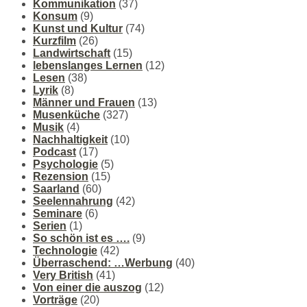
Kommunikation
(37)
Konsum
(9)
Kunst und Kultur
(74)
Kurzfilm
(26)
Landwirtschaft
(15)
lebenslanges Lernen
(12)
Lesen
(38)
Lyrik
(8)
Männer und Frauen
(13)
Musenküche
(327)
Musik
(4)
Nachhaltigkeit
(10)
Podcast
(17)
Psychologie
(5)
Rezension
(15)
Saarland
(60)
Seelennahrung
(42)
Seminare
(6)
Serien
(1)
So schön ist es ….
(9)
Technologie
(42)
Überraschend: …Werbung
(40)
Very British
(41)
Von einer die auszog
(12)
Vorträge
(20)