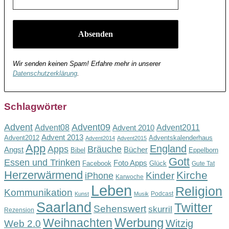
Wir senden keinen Spam! Erfahre mehr in unserer
Datenschutzerklärung
.
Schlagwörter
Advent
Advent09
Advent08
Advent2011
Advent 2010
Advent 2013
Advent2012
Adventskalenderhaus
Advent2014
Advent2015
App
England
Apps
Bräuche
Angst
Bücher
Bibel
Eppelborn
Gott
Essen und Trinken
Foto Apps
Facebook
Glück
Gute Tat
Herzerwärmend
Kirche
Kinder
iPhone
Karwoche
Leben
Religion
Kommunikation
Podcast
Kunst
Musik
Saarland
Twitter
Sehenswert
skurril
Rezension
Werbung
Weihnachten
Witzig
Web 2.0