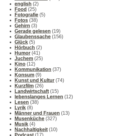
english
(2)
Food
(25)
Fotografie
(5)
Fotos
(38)
Gehirn
(3)
Gerade gelesen
(19)
Glaubenssache
(156)
Glück
(5)
Hörbuch
(2)
Humor
(41)
Juchem
(25)
Kino
(12)
Kommunikation
(37)
Konsum
(9)
Kunst und Kultur
(74)
Kurzfilm
(26)
Landwirtschaft
(15)
lebenslanges Lernen
(12)
Lesen
(38)
Lyrik
(8)
Männer und Frauen
(13)
Musenküche
(327)
Musik
(4)
Nachhaltigkeit
(10)
Podcast
(17)