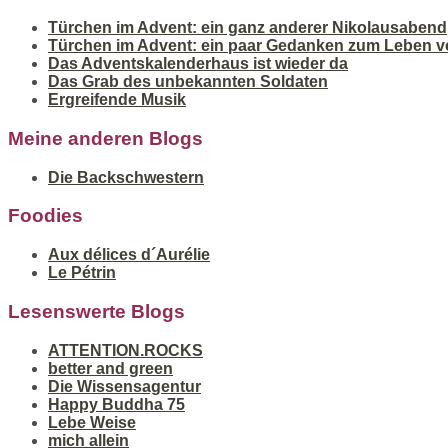
Türchen im Advent: ein ganz anderer Nikolausabend
Türchen im Advent: ein paar Gedanken zum Leben v
Das Adventskalenderhaus ist wieder da
Das Grab des unbekannten Soldaten
Ergreifende Musik
Meine anderen Blogs
Die Backschwestern
Foodies
Aux délices d´Aurélie
Le Pétrin
Lesenswerte Blogs
ATTENTION.ROCKS
better and green
Die Wissensagentur
Happy Buddha 75
Lebe Weise
mich allein