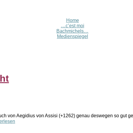
Home
…c’est moi
Bachmichels…
Medienspiegel
ht
Spruch von Aegidius von Assisi (+1262) genau deswegen so gut 
erlesen