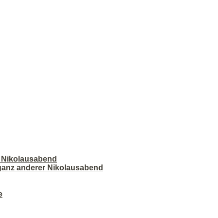
r Nikolausabend
 ganz anderer Nikolausabend
e