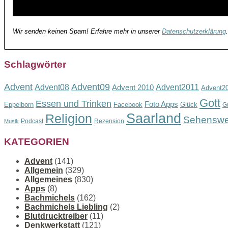
Wir senden keinen Spam! Erfahre mehr in unserer
Datenschutzerklärung
.
Schlagwörter
Advent
Advent09
Advent08
Advent2011
Advent 2010
Advent2
Gott
Essen und Trinken
Foto Apps
Eppelborn
Facebook
Glück
G
Saarland
Religion
Sehenswe
Podcast
Rezension
Musik
KATEGORIEN
Advent
(141)
Allgemein
(329)
Allgemeines
(830)
Apps
(8)
Bachmichels
(162)
Bachmichels Liebling
(2)
Blutdrucktreiber
(11)
Denkwerkstatt
(121)