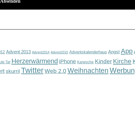
App
Advent 2013
Angst
012
Adventskalenderhaus
Advent2014
Advent2015
Herzerwärmend
Kirche
Kinder
iPhone
ute Tat
Karwoche
Twitter
Werbun
Weihnachten
rt
Web 2.0
skurril