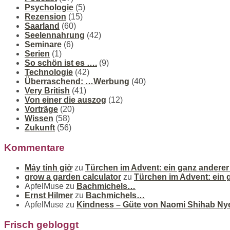
Psychologie
(5)
Rezension
(15)
Saarland
(60)
Seelennahrung
(42)
Seminare
(6)
Serien
(1)
So schön ist es ….
(9)
Technologie
(42)
Überraschend: …Werbung
(40)
Very British
(41)
Von einer die auszog
(12)
Vorträge
(20)
Wissen
(58)
Zukunft
(56)
Kommentare
Máy tính giờ
zu
Türchen im Advent: ein ganz andere
grow a garden calculator
zu
Türchen im Advent: ein
ApfelMuse
zu
Bachmichels…
Ernst Hilmer
zu
Bachmichels…
ApfelMuse
zu
Kindness – Güte von Naomi Shihab Ny
Frisch gebloggt