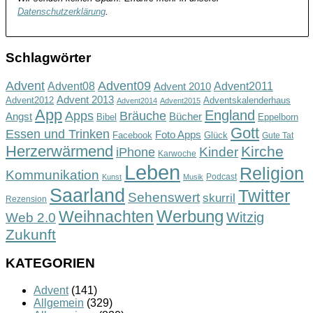
Datenschutzerklärung
.
Schlagwörter
Advent
Advent09
Advent08
Advent2011
Advent 2010
Advent 2013
Advent2012
Adventskalenderhaus
Advent2014
Advent2015
App
England
Apps
Bräuche
Angst
Bücher
Bibel
Eppelborn
Gott
Essen und Trinken
Foto Apps
Facebook
Glück
Gute Tat
Herzerwärmend
Kirche
Kinder
iPhone
Karwoche
Leben
Religion
Kommunikation
Podcast
Kunst
Musik
Saarland
Twitter
Sehenswert
skurril
Rezension
Werbung
Weihnachten
Witzig
Web 2.0
Zukunft
KATEGORIEN
Advent
(141)
Allgemein
(329)