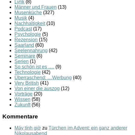
Lyrik
(8)
Männer und Frauen
(13)
Musenküche
(327)
Musik
(4)
Nachhaltigkeit
(10)
Podcast
(17)
Psychologie
(5)
Rezension
(15)
Saarland
(60)
Seelennahrung
(42)
Seminare
(6)
Serien
(1)
So schön ist es ….
(9)
Technologie
(42)
Überraschend: …Werbung
(40)
Very British
(41)
Von einer die auszog
(12)
Vorträge
(20)
Wissen
(58)
Zukunft
(56)
Kommentare
Máy tính giờ
zu
Türchen im Advent: ein ganz anderer
Nikolausabend