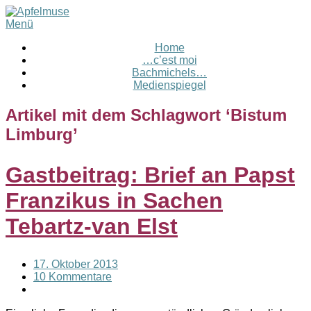
Menü
Home
…c’est moi
Bachmichels…
Medienspiegel
Artikel mit dem Schlagwort ‘
Bistum
Limburg
’
Gastbeitrag: Brief an Papst
Franzikus in Sachen
Tebartz-van Elst
17. Oktober 2013
10 Kommentare