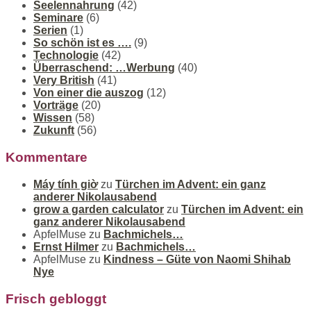
Seelennahrung
(42)
Seminare
(6)
Serien
(1)
So schön ist es ….
(9)
Technologie
(42)
Überraschend: …Werbung
(40)
Very British
(41)
Von einer die auszog
(12)
Vorträge
(20)
Wissen
(58)
Zukunft
(56)
Kommentare
Máy tính giờ
zu
Türchen im Advent: ein ganz
anderer Nikolausabend
grow a garden calculator
zu
Türchen im Advent: ein
ganz anderer Nikolausabend
ApfelMuse
zu
Bachmichels…
Ernst Hilmer
zu
Bachmichels…
ApfelMuse
zu
Kindness – Güte von Naomi Shihab
Nye
Frisch gebloggt