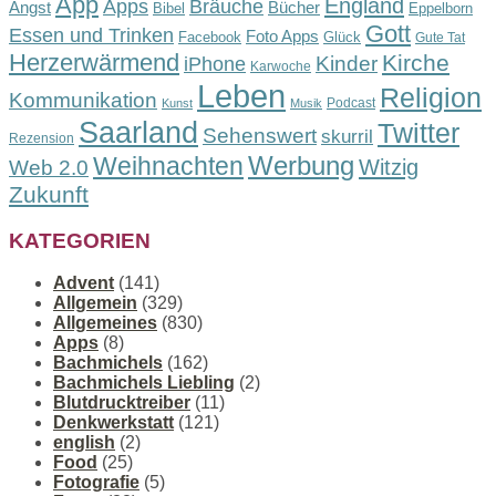
App
England
Apps
Bräuche
Angst
Bücher
Bibel
Eppelborn
Gott
Essen und Trinken
Foto Apps
Facebook
Glück
Gute Tat
Herzerwärmend
Kirche
Kinder
iPhone
Karwoche
Leben
Religion
Kommunikation
Podcast
Kunst
Musik
Saarland
Twitter
Sehenswert
skurril
Rezension
Werbung
Weihnachten
Witzig
Web 2.0
Zukunft
KATEGORIEN
Advent
(141)
Allgemein
(329)
Allgemeines
(830)
Apps
(8)
Bachmichels
(162)
Bachmichels Liebling
(2)
Blutdrucktreiber
(11)
Denkwerkstatt
(121)
english
(2)
Food
(25)
Fotografie
(5)