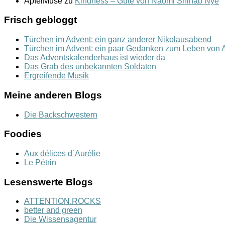
ApfelMuse
zu
Kindness – Güte von Naomi Shihab Nye
Frisch gebloggt
Türchen im Advent: ein ganz anderer Nikolausabend
Türchen im Advent: ein paar Gedanken zum Leben von A
Das Adventskalenderhaus ist wieder da
Das Grab des unbekannten Soldaten
Ergreifende Musik
Meine anderen Blogs
Die Backschwestern
Foodies
Aux délices d´Aurélie
Le Pétrin
Lesenswerte Blogs
ATTENTION.ROCKS
better and green
Die Wissensagentur