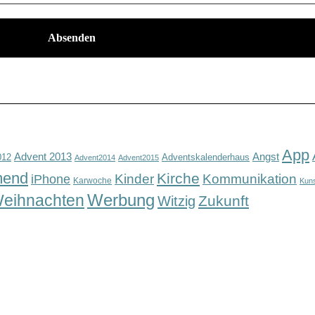
App
Advent 2013
Angst
012
Adventskalenderhaus
Advent2014
Advent2015
mend
Kirche
Kinder
Kommunikation
iPhone
Karwoche
Kun
Werbung
eihnachten
Zukunft
Witzig