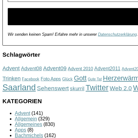
Wir senden keinen Spam! Erfahre mehr in unserer
Datenschutzerklärung
.
Schlagwörter
Advent
Advent09
Advent08
Advent2011
Advent 2010
Advent2
Gott
Herzerwär
Trinken
Foto Apps
Facebook
Glück
Gute Tat
Saarland
Twitter
W
Sehenswert
Web 2.0
skurril
KATEGORIEN
Advent
(141)
Allgemein
(329)
Allgemeines
(830)
Apps
(8)
Bachmichels
(162)