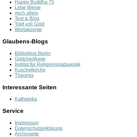
Happy Buddha 75
Lebe Weise
mich allein
Text & Blog
Topf voll Gold
Wortakzente
Glaubens-Blogs
Biblioblog Berlin
Gretchenfrage
Institut für Religionspädagogik
Kuschelkirche
Theomix
Interessante Seiten
Kathpedia
Service
Impressum
Datenschutzerklärung
Archivseite