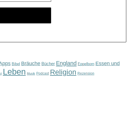
England
Apps
Bräuche
Essen und
Bücher
Bibel
Eppelborn
Leben
Religion
Podcast
Rezension
st
Musik