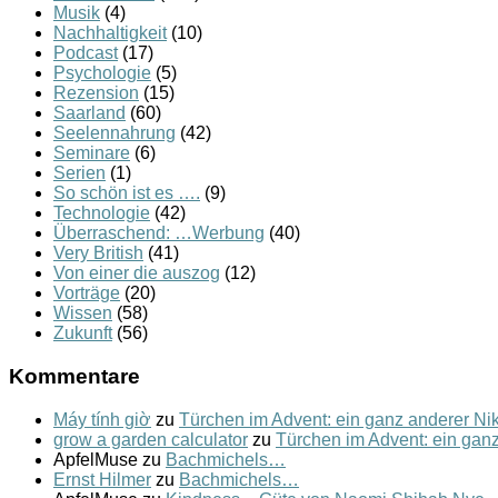
Musik
(4)
Nachhaltigkeit
(10)
Podcast
(17)
Psychologie
(5)
Rezension
(15)
Saarland
(60)
Seelennahrung
(42)
Seminare
(6)
Serien
(1)
So schön ist es ….
(9)
Technologie
(42)
Überraschend: …Werbung
(40)
Very British
(41)
Von einer die auszog
(12)
Vorträge
(20)
Wissen
(58)
Zukunft
(56)
Kommentare
Máy tính giờ
zu
Türchen im Advent: ein ganz anderer N
grow a garden calculator
zu
Türchen im Advent: ein gan
ApfelMuse
zu
Bachmichels…
Ernst Hilmer
zu
Bachmichels…