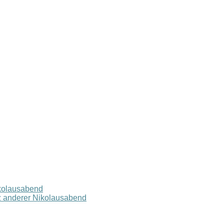
ikolausabend
z anderer Nikolausabend