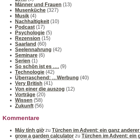
Männer und Frauen
(13)
Musenküche
(327)
Musik
(4)
Nachhaltigkeit
(10)
Podcast
(17)
Psychologie
(5)
Rezension
(15)
Saarland
(60)
Seelennahrung
(42)
Seminare
(6)
Serien
(1)
So schön ist es ….
(9)
Technologie
(42)
Überraschend: …Werbung
(40)
Very British
(41)
Von einer die auszog
(12)
Vorträge
(20)
Wissen
(58)
Zukunft
(56)
Kommentare
Máy tính giờ
zu
Türchen im Advent: ein ganz andere
grow a garden calculator
zu
Türchen im Advent: ein