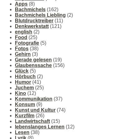
Apps
(8)
Bachmichels
(162)
Bachmichels Liebling
(2)
Blutdrucktreiber
(11)
Denkwerkstatt
(121)
english
(2)
Food
(25)
Fotografie
(5)
Fotos
(38)
Gehirn
(3)
Gerade gelesen
(19)
Glaubenssache
(156)
Glück
(5)
Hörbuch
(2)
Humor
(41)
Juchem
(25)
Kino
(12)
Kommunikation
(37)
Konsum
(9)
Kunst und Kultur
(74)
Kurzfilm
(26)
Landwirtschaft
(15)
lebenslanges Lernen
(12)
Lesen
(38)
Lyrik
(8)