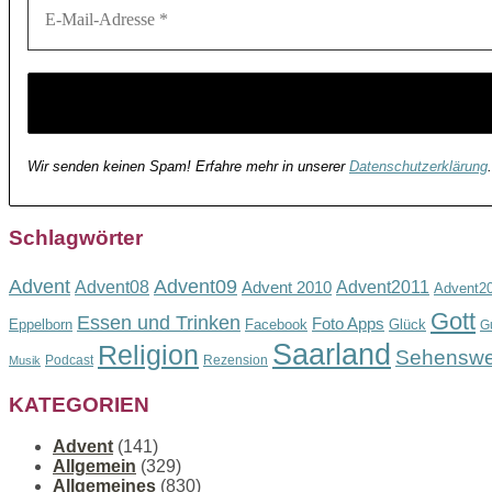
Wir senden keinen Spam! Erfahre mehr in unserer
Datenschutzerklärung
.
Schlagwörter
Advent
Advent09
Advent08
Advent2011
Advent 2010
Advent2
Gott
Essen und Trinken
Foto Apps
Eppelborn
Facebook
Glück
G
Saarland
Religion
Sehenswe
Podcast
Rezension
Musik
KATEGORIEN
Advent
(141)
Allgemein
(329)
Allgemeines
(830)