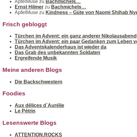
ApfelMuse
zu
Bachmichels…
Ernst Hilmer
zu
Bachmichels…
ApfelMuse
zu
Kindness – Güte von Naomi Shihab Ny
Frisch gebloggt
Türchen im Advent: ein ganz anderer Nikolausabend
Türchen im Advent: ein paar Gedanken zum Leben v
Das Adventskalenderhaus ist wieder da
Das Grab des unbekannten Soldaten
Ergreifende Musik
Meine anderen Blogs
Die Backschwestern
Foodies
Aux délices d´Aurélie
Le Pétrin
Lesenswerte Blogs
ATTENTION.ROCKS