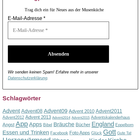
Trag dich ein für Neues aus der Musenküche
E-Mail-Adresse
*
Wir senden keinen Spam! Erfahre mehr in unserer
Datenschutzerklärung
.
Schlagwörter
Advent
Advent09
Advent08
Advent2011
Advent 2010
Advent 2013
Advent2012
Adventskalenderhaus
Advent2014
Advent2015
App
England
Apps
Bräuche
Angst
Bücher
Bibel
Eppelborn
Gott
Essen und Trinken
Foto Apps
Facebook
Glück
Gute Tat