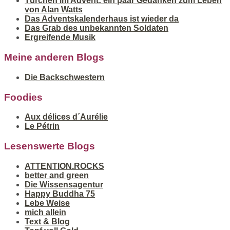
Türchen im Advent: ein paar Gedanken zum Leben
von Alan Watts
Das Adventskalenderhaus ist wieder da
Das Grab des unbekannten Soldaten
Ergreifende Musik
Meine anderen Blogs
Die Backschwestern
Foodies
Aux délices d´Aurélie
Le Pétrin
Lesenswerte Blogs
ATTENTION.ROCKS
better and green
Die Wissensagentur
Happy Buddha 75
Lebe Weise
mich allein
Text & Blog