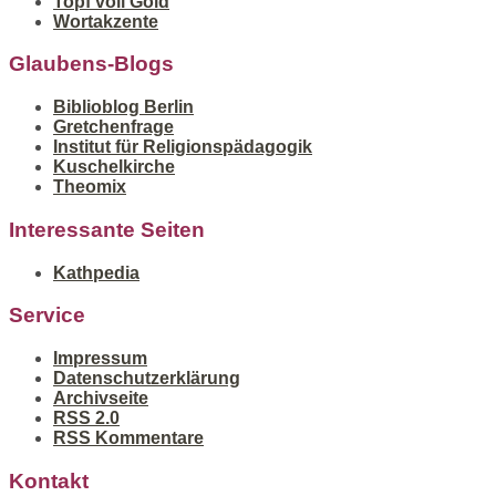
Topf voll Gold
Wortakzente
Glaubens-Blogs
Biblioblog Berlin
Gretchenfrage
Institut für Religionspädagogik
Kuschelkirche
Theomix
Interessante Seiten
Kathpedia
Service
Impressum
Datenschutzerklärung
Archivseite
RSS 2.0
RSS Kommentare
Kontakt