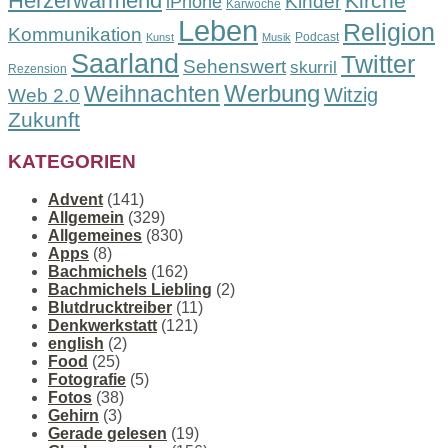
Herzerwärmend
Kirche
Kinder
iPhone
Karwoche
Leben
Religion
Kommunikation
Podcast
Kunst
Musik
Saarland
Twitter
Sehenswert
skurril
Rezension
Werbung
Weihnachten
Witzig
Web 2.0
Zukunft
KATEGORIEN
Advent
(141)
Allgemein
(329)
Allgemeines
(830)
Apps
(8)
Bachmichels
(162)
Bachmichels Liebling
(2)
Blutdrucktreiber
(11)
Denkwerkstatt
(121)
english
(2)
Food
(25)
Fotografie
(5)
Fotos
(38)
Gehirn
(3)
Gerade gelesen
(19)