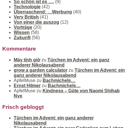
So schön ist es ….
(9)
Technologie
(42)
Überraschend: …Werbung
(40)
Very British
(41)
Von einer die auszog
(12)
Vorträge
(20)
Wissen
(58)
Zukunft
(56)
Kommentare
Máy tính giờ
zu
Türchen im Advent: ein ganz
anderer Nikolausabend
grow a garden calculator
zu
Türchen im Advent: ein
ganz anderer Nikolausabend
ApfelMuse
zu
Bachmichels…
Ernst Hilmer
zu
Bachmichels…
ApfelMuse
zu
Kindness – Güte von Naomi Shihab
Nye
Frisch gebloggt
Türchen im Advent: ein ganz anderer
Nikolausabend