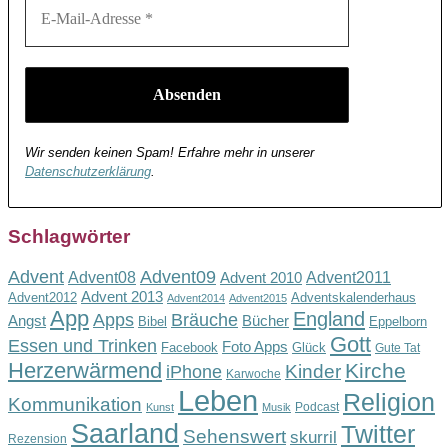
Wir senden keinen Spam! Erfahre mehr in unserer
Datenschutzerklärung
.
Schlagwörter
Advent
Advent09
Advent08
Advent2011
Advent 2010
Advent 2013
Advent2012
Adventskalenderhaus
Advent2014
Advent2015
App
England
Apps
Bräuche
Angst
Bücher
Bibel
Eppelborn
Gott
Essen und Trinken
Foto Apps
Facebook
Glück
Gute Tat
Herzerwärmend
Kirche
Kinder
iPhone
Karwoche
Leben
Religion
Kommunikation
Podcast
Kunst
Musik
Saarland
Twitter
Sehenswert
skurril
Rezension