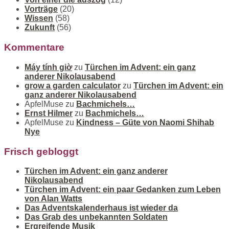
Vorträge
(20)
Wissen
(58)
Zukunft
(56)
Kommentare
Máy tính giờ
zu
Türchen im Advent: ein ganz
anderer Nikolausabend
grow a garden calculator
zu
Türchen im Advent: ein
ganz anderer Nikolausabend
ApfelMuse
zu
Bachmichels…
Ernst Hilmer
zu
Bachmichels…
ApfelMuse
zu
Kindness – Güte von Naomi Shihab
Nye
Frisch gebloggt
Türchen im Advent: ein ganz anderer
Nikolausabend
Türchen im Advent: ein paar Gedanken zum Leben
von Alan Watts
Das Adventskalenderhaus ist wieder da
Das Grab des unbekannten Soldaten
Ergreifende Musik