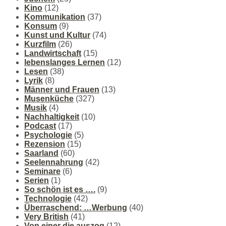
Kino
(12)
Kommunikation
(37)
Konsum
(9)
Kunst und Kultur
(74)
Kurzfilm
(26)
Landwirtschaft
(15)
lebenslanges Lernen
(12)
Lesen
(38)
Lyrik
(8)
Männer und Frauen
(13)
Musenküche
(327)
Musik
(4)
Nachhaltigkeit
(10)
Podcast
(17)
Psychologie
(5)
Rezension
(15)
Saarland
(60)
Seelennahrung
(42)
Seminare
(6)
Serien
(1)
So schön ist es ….
(9)
Technologie
(42)
Überraschend: …Werbung
(40)
Very British
(41)
Von einer die auszog
(12)