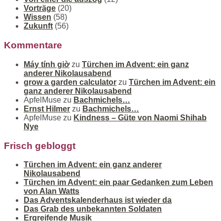
Vorträge
(20)
Wissen
(58)
Zukunft
(56)
Kommentare
Máy tính giờ
zu
Türchen im Advent: ein ganz
anderer Nikolausabend
grow a garden calculator
zu
Türchen im Advent: ein
ganz anderer Nikolausabend
ApfelMuse
zu
Bachmichels…
Ernst Hilmer
zu
Bachmichels…
ApfelMuse
zu
Kindness – Güte von Naomi Shihab
Nye
Frisch gebloggt
Türchen im Advent: ein ganz anderer
Nikolausabend
Türchen im Advent: ein paar Gedanken zum Leben
von Alan Watts
Das Adventskalenderhaus ist wieder da
Das Grab des unbekannten Soldaten
Ergreifende Musik