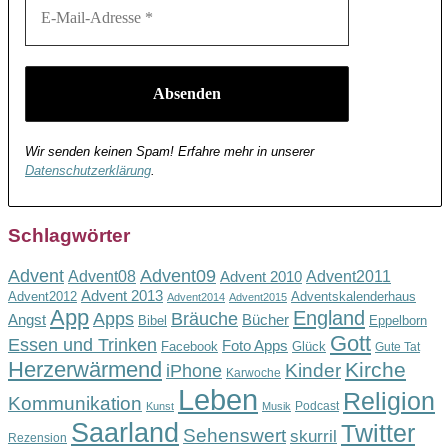
Wir senden keinen Spam! Erfahre mehr in unserer
Datenschutzerklärung
.
Schlagwörter
Advent
Advent09
Advent08
Advent2011
Advent 2010
Advent 2013
Advent2012
Adventskalenderhaus
Advent2014
Advent2015
App
England
Apps
Bräuche
Angst
Bücher
Bibel
Eppelborn
Gott
Essen und Trinken
Foto Apps
Facebook
Glück
Gute Tat
Herzerwärmend
Kirche
Kinder
iPhone
Karwoche
Leben
Religion
Kommunikation
Podcast
Kunst
Musik
Saarland
Twitter
Sehenswert
skurril
Rezension