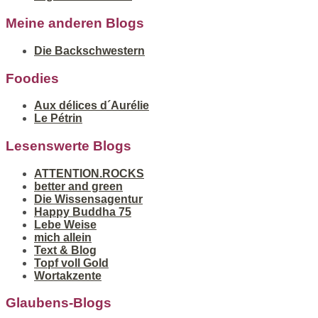
Meine anderen Blogs
Die Backschwestern
Foodies
Aux délices d´Aurélie
Le Pétrin
Lesenswerte Blogs
ATTENTION.ROCKS
better and green
Die Wissensagentur
Happy Buddha 75
Lebe Weise
mich allein
Text & Blog
Topf voll Gold
Wortakzente
Glaubens-Blogs