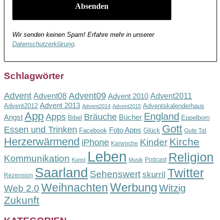
Wir senden keinen Spam! Erfahre mehr in unserer
Datenschutzerklärung
.
Schlagwörter
Advent
Advent09
Advent08
Advent2011
Advent 2010
Advent 2013
Advent2012
Adventskalenderhaus
Advent2014
Advent2015
App
England
Apps
Bräuche
Angst
Bücher
Bibel
Eppelborn
Gott
Essen und Trinken
Foto Apps
Facebook
Glück
Gute Tat
Herzerwärmend
Kirche
Kinder
iPhone
Karwoche
Leben
Religion
Kommunikation
Podcast
Kunst
Musik
Saarland
Twitter
Sehenswert
skurril
Rezension
Werbung
Weihnachten
Witzig
Web 2.0
Zukunft