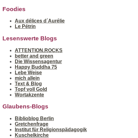
Foodies
Aux délices d´Aurélie
Le Pétrin
Lesenswerte Blogs
ATTENTION.ROCKS
better and green
Die Wissensagentur
Happy Buddha 75
Lebe Weise
mich allein
Text & Blog
Topf voll Gold
Wortakzente
Glaubens-Blogs
Biblioblog Berlin
Gretchenfrage
Institut für Religionspädagogik
Kuschelkirche