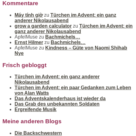
Kommentare
Máy tính giờ
zu
Türchen im Advent: ein ganz
anderer Nikolausabend
grow a garden calculator
zu
Türchen im Advent: ein
ganz anderer Nikolausabend
ApfelMuse
zu
Bachmichels…
Ernst Hilmer
zu
Bachmichels…
ApfelMuse
zu
Kindness – Güte von Naomi Shihab
Nye
Frisch gebloggt
Türchen im Advent: ein ganz anderer
Nikolausabend
Türchen im Advent: ein paar Gedanken zum Leben
von Alan Watts
Das Adventskalenderhaus ist wieder da
Das Grab des unbekannten Soldaten
Ergreifende Musik
Meine anderen Blogs
Die Backschwestern