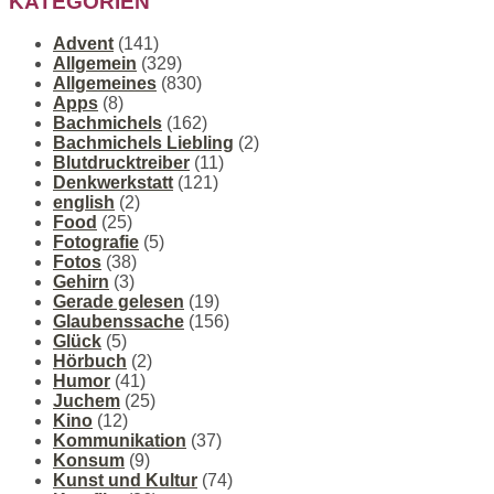
KATEGORIEN
Advent
(141)
Allgemein
(329)
Allgemeines
(830)
Apps
(8)
Bachmichels
(162)
Bachmichels Liebling
(2)
Blutdrucktreiber
(11)
Denkwerkstatt
(121)
english
(2)
Food
(25)
Fotografie
(5)
Fotos
(38)
Gehirn
(3)
Gerade gelesen
(19)
Glaubenssache
(156)
Glück
(5)
Hörbuch
(2)
Humor
(41)
Juchem
(25)
Kino
(12)
Kommunikation
(37)
Konsum
(9)
Kunst und Kultur
(74)