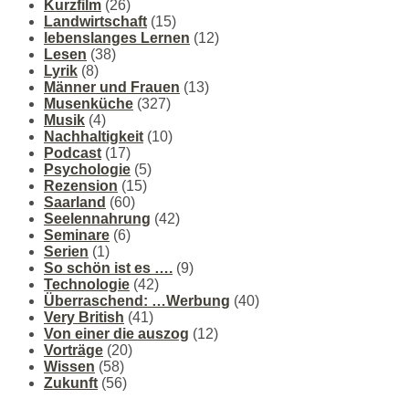
Kurzfilm
(26)
Landwirtschaft
(15)
lebenslanges Lernen
(12)
Lesen
(38)
Lyrik
(8)
Männer und Frauen
(13)
Musenküche
(327)
Musik
(4)
Nachhaltigkeit
(10)
Podcast
(17)
Psychologie
(5)
Rezension
(15)
Saarland
(60)
Seelennahrung
(42)
Seminare
(6)
Serien
(1)
So schön ist es ….
(9)
Technologie
(42)
Überraschend: …Werbung
(40)
Very British
(41)
Von einer die auszog
(12)
Vorträge
(20)
Wissen
(58)
Zukunft
(56)