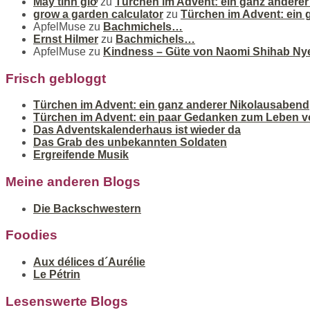
Máy tính giờ
zu
Türchen im Advent: ein ganz andere
grow a garden calculator
zu
Türchen im Advent: ein
ApfelMuse
zu
Bachmichels…
Ernst Hilmer
zu
Bachmichels…
ApfelMuse
zu
Kindness – Güte von Naomi Shihab Ny
Frisch gebloggt
Türchen im Advent: ein ganz anderer Nikolausabend
Türchen im Advent: ein paar Gedanken zum Leben v
Das Adventskalenderhaus ist wieder da
Das Grab des unbekannten Soldaten
Ergreifende Musik
Meine anderen Blogs
Die Backschwestern
Foodies
Aux délices d´Aurélie
Le Pétrin
Lesenswerte Blogs