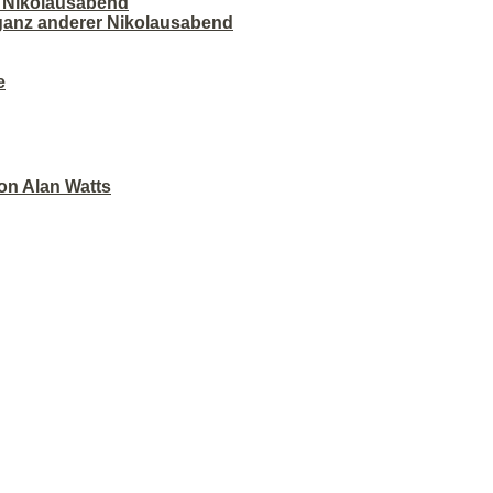
r Nikolausabend
 ganz anderer Nikolausabend
e
on Alan Watts