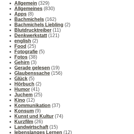
Allgemein
(329)
Allgemeines
(830)
Apps
(8)
Bachmichels
(162)
Bachmichels Liebling
(2)
Blutdrucktreiber
(11)
Denkwerkstatt
(121)
english
(2)
Food
(25)
Fotografie
(5)
Fotos
(38)
Gehirn
(3)
Gerade gelesen
(19)
Glaubenssache
(156)
Glück
(5)
Hörbuch
(2)
Humor
(41)
Juchem
(25)
Kino
(12)
Kommunikation
(37)
Konsum
(9)
Kunst und Kultur
(74)
Kurzfilm
(26)
Landwirtschaft
(15)
lebenslanges Lernen
(12)