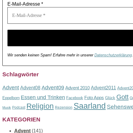
E-Mail-Adresse
*
Wir senden keinen Spam! Erfahre mehr in unserer
Datenschutzerklärung
.
Schlagwörter
Advent
Advent09
Advent08
Advent2011
Advent 2010
Advent2
Gott
Essen und Trinken
Foto Apps
Eppelborn
Facebook
Glück
G
Saarland
Religion
Sehenswe
Podcast
Rezension
Musik
KATEGORIEN
Advent
(141)