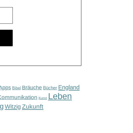
England
Apps
Bräuche
Bücher
Bibel
Leben
Kommunikation
Kunst
g
Zukunft
Witzig