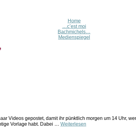
Home
…c’est moi
Bachmichels…
Medienspiegel
’
ar Videos gepostet, damit ihr pünktlich morgen um 14 Uhr, wenn
chtige Vorlage habt. Dabei …
Weiterlesen