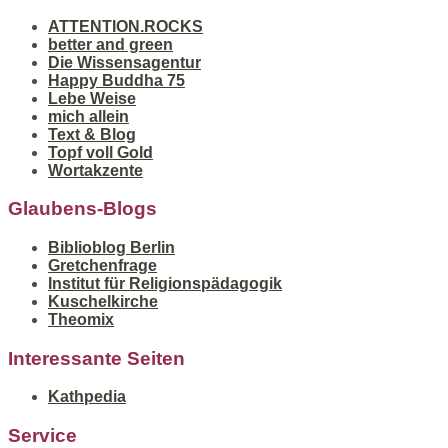
ATTENTION.ROCKS
better and green
Die Wissensagentur
Happy Buddha 75
Lebe Weise
mich allein
Text & Blog
Topf voll Gold
Wortakzente
Glaubens-Blogs
Biblioblog Berlin
Gretchenfrage
Institut für Religionspädagogik
Kuschelkirche
Theomix
Interessante Seiten
Kathpedia
Service