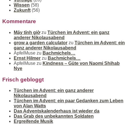
Wissen
(58)
Zukunft
(56)
Kommentare
Máy tính giờ
zu
Türchen im Advent: ein ganz
anderer Nikolausabend
grow a garden calculator
zu
Türchen im Advent: ein
ganz anderer Nikolausabend
ApfelMuse
zu
Bachmichels…
Ernst Hilmer
zu
Bachmichels…
ApfelMuse
zu
Kindness – Güte von Naomi Shihab
Nye
Frisch gebloggt
Türchen im Advent: ein ganz anderer
Nikolausabend
Türchen im Advent: ein paar Gedanken zum Leben
von Alan Watts
Das Adventskalenderhaus ist wieder da
Das Grab des unbekannten Soldaten
Ergreifende Musik