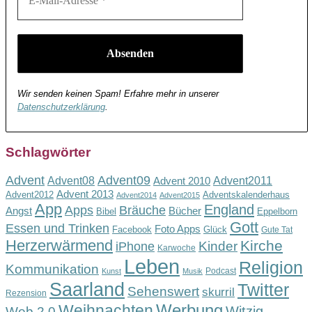
Wir senden keinen Spam! Erfahre mehr in unserer
Datenschutzerklärung
.
Schlagwörter
Advent
Advent09
Advent08
Advent2011
Advent 2010
Advent 2013
Advent2012
Adventskalenderhaus
Advent2014
Advent2015
App
England
Apps
Bräuche
Angst
Bücher
Bibel
Eppelborn
Gott
Essen und Trinken
Foto Apps
Facebook
Glück
Gute Tat
Herzerwärmend
Kirche
Kinder
iPhone
Karwoche
Leben
Religion
Kommunikation
Podcast
Kunst
Musik
Saarland
Twitter
Sehenswert
skurril
Rezension
Werbung
Weihnachten
Witzig
Web 2.0