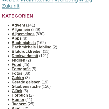
Zukunft
KATEGORIEN
Advent
(141)
Allgemein
(329)
Allgemeines
(830)
Apps
(8)
Bachmichels
(162)
Bachmichels Liebling
(2)
Blutdrucktreiber
(11)
Denkwerkstatt
(121)
english
(2)
Food
(25)
Fotografie
(5)
Fotos
(38)
Gehirn
(3)
Gerade gelesen
(19)
Glaubenssache
(156)
Glück
(5)
Hörbuch
(2)
Humor
(41)
Juchem
(25)
Kino
(12)