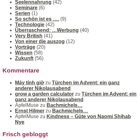
Seelennahrung
(42)
Seminare
(6)
Serien
(1)
So schön ist es ….
(9)
Technologie
(42)
Überraschend: …Werbung
(40)
Very British
(41)
Von einer die auszog
(12)
Vorträge
(20)
Wissen
(58)
Zukunft
(56)
Kommentare
Máy tính giờ
zu
Türchen im Advent: ein ganz
anderer Nikolausabend
grow a garden calculator
zu
Türchen im Advent: ein
ganz anderer Nikolausabend
ApfelMuse
zu
Bachmichels…
Ernst Hilmer
zu
Bachmichels…
ApfelMuse
zu
Kindness – Güte von Naomi Shihab
Nye
Frisch gebloggt