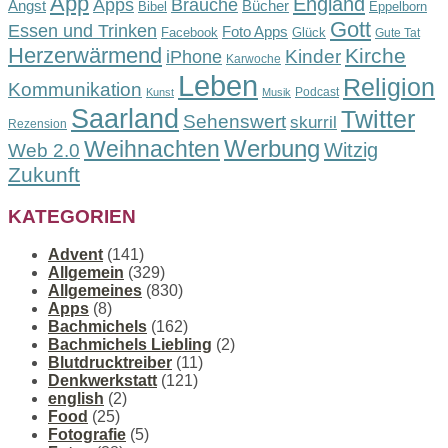
App
England
Apps
Bräuche
Angst
Bücher
Bibel
Eppelborn
Gott
Essen und Trinken
Foto Apps
Facebook
Glück
Gute Tat
Herzerwärmend
Kirche
Kinder
iPhone
Karwoche
Leben
Religion
Kommunikation
Podcast
Kunst
Musik
Saarland
Twitter
Sehenswert
skurril
Rezension
Werbung
Weihnachten
Witzig
Web 2.0
Zukunft
KATEGORIEN
Advent
(141)
Allgemein
(329)
Allgemeines
(830)
Apps
(8)
Bachmichels
(162)
Bachmichels Liebling
(2)
Blutdrucktreiber
(11)
Denkwerkstatt
(121)
english
(2)
Food
(25)
Fotografie
(5)