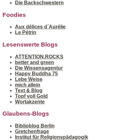
Die Backschwestern
Foodies
Aux délices d´Aurélie
Le Pétrin
Lesenswerte Blogs
ATTENTION.ROCKS
better and green
Die Wissensagentur
Happy Buddha 75
Lebe Weise
mich allein
Text & Blog
Topf voll Gold
Wortakzente
Glaubens-Blogs
Biblioblog Berlin
Gretchenfrage
Institut für Religionspädagogik