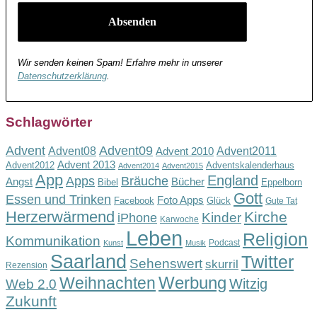
Wir senden keinen Spam! Erfahre mehr in unserer
Datenschutzerklärung
.
Schlagwörter
Advent
Advent09
Advent08
Advent2011
Advent 2010
Advent 2013
Advent2012
Adventskalenderhaus
Advent2014
Advent2015
App
England
Apps
Bräuche
Angst
Bücher
Bibel
Eppelborn
Gott
Essen und Trinken
Foto Apps
Facebook
Glück
Gute Tat
Herzerwärmend
Kirche
Kinder
iPhone
Karwoche
Leben
Religion
Kommunikation
Podcast
Kunst
Musik
Saarland
Twitter
Sehenswert
skurril
Rezension
Werbung
Weihnachten
Witzig
Web 2.0
Zukunft