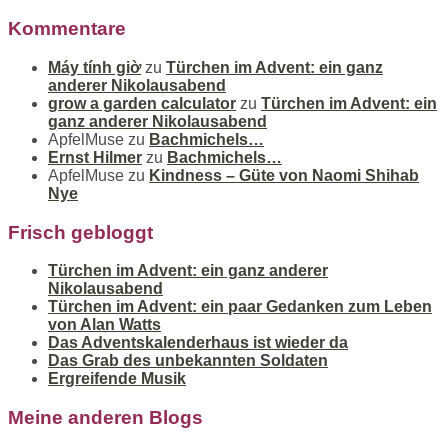
Kommentare
Máy tính giờ
zu
Türchen im Advent: ein ganz
anderer Nikolausabend
grow a garden calculator
zu
Türchen im Advent: ein
ganz anderer Nikolausabend
ApfelMuse
zu
Bachmichels…
Ernst Hilmer
zu
Bachmichels…
ApfelMuse
zu
Kindness – Güte von Naomi Shihab
Nye
Frisch gebloggt
Türchen im Advent: ein ganz anderer
Nikolausabend
Türchen im Advent: ein paar Gedanken zum Leben
von Alan Watts
Das Adventskalenderhaus ist wieder da
Das Grab des unbekannten Soldaten
Ergreifende Musik
Meine anderen Blogs