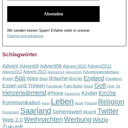
Wir senden keinen Spam! Erfahre mehr in unserer
Datenschutzerklärung
.
Schlagwörter
Advent
Advent09
Advent08
Advent2011
Advent 2010
Advent 2013
Advent2012
Adventskalenderhaus
Advent2014
Advent2015
App
England
Apps
Bräuche
Angst
Bücher
Bibel
Eppelborn
Gott
Essen und Trinken
Foto Apps
Facebook
Glück
Gute Tat
Herzerwärmend
Kirche
Kinder
iPhone
Karwoche
Leben
Religion
Kommunikation
Podcast
Kunst
Musik
Saarland
Twitter
Sehenswert
skurril
Rezension
Werbung
Weihnachten
Witzig
Web 2.0
Zukunft