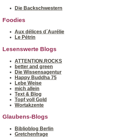
Die Backschwestern
Foodies
Aux délices d´Aurélie
Le Pétrin
Lesenswerte Blogs
ATTENTION.ROCKS
better and green
Die Wissensagentur
Happy Buddha 75
Lebe Weise
mich allein
Text & Blog
Topf voll Gold
Wortakzente
Glaubens-Blogs
Biblioblog Berlin
Gretchenfrage