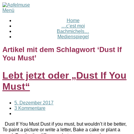
Menü
Home
…c’est moi
Bachmichels…
Medienspiegel
Artikel mit dem Schlagwort ‘
Dust If
You Must
’
Lebt jetzt oder „Dust If You
Must“
5. Dezember 2017
3 Kommentare
Dust If You Must Dust if you must, but wouldn’t it be better,
To paint a picture or write a letter, Bake a cake or plant a