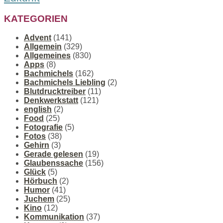
KATEGORIEN
Advent
(141)
Allgemein
(329)
Allgemeines
(830)
Apps
(8)
Bachmichels
(162)
Bachmichels Liebling
(2)
Blutdrucktreiber
(11)
Denkwerkstatt
(121)
english
(2)
Food
(25)
Fotografie
(5)
Fotos
(38)
Gehirn
(3)
Gerade gelesen
(19)
Glaubenssache
(156)
Glück
(5)
Hörbuch
(2)
Humor
(41)
Juchem
(25)
Kino
(12)
Kommunikation
(37)