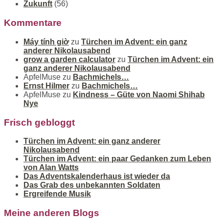
Zukunft
(56)
Kommentare
Máy tính giờ
zu
Türchen im Advent: ein ganz
anderer Nikolausabend
grow a garden calculator
zu
Türchen im Advent: ein
ganz anderer Nikolausabend
ApfelMuse
zu
Bachmichels…
Ernst Hilmer
zu
Bachmichels…
ApfelMuse
zu
Kindness – Güte von Naomi Shihab
Nye
Frisch gebloggt
Türchen im Advent: ein ganz anderer
Nikolausabend
Türchen im Advent: ein paar Gedanken zum Leben
von Alan Watts
Das Adventskalenderhaus ist wieder da
Das Grab des unbekannten Soldaten
Ergreifende Musik
Meine anderen Blogs