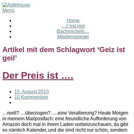
Menü
Home
…c’est moi
Bachmichels…
Medienspiegel
Artikel mit dem Schlagwort ‘
Geiz ist
geil
’
Der Preis ist ….
15. August 2010
10 Kommentare
…reell? …überzogen? ….eine Veralberung? Heute Morgen
in meinem Mailpostfach: eine freundliche Aufforderung von
Amazon doch mal in ihrem Laden vorbeizuschauen, da gibt
es nämlich Kalender, und die sind nicht nur schön, sondern