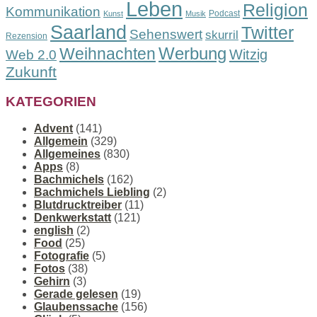
Leben
Religion
Kommunikation
Podcast
Kunst
Musik
Saarland
Twitter
Sehenswert
skurril
Rezension
Werbung
Weihnachten
Witzig
Web 2.0
Zukunft
KATEGORIEN
Advent
(141)
Allgemein
(329)
Allgemeines
(830)
Apps
(8)
Bachmichels
(162)
Bachmichels Liebling
(2)
Blutdrucktreiber
(11)
Denkwerkstatt
(121)
english
(2)
Food
(25)
Fotografie
(5)
Fotos
(38)
Gehirn
(3)
Gerade gelesen
(19)
Glaubenssache
(156)