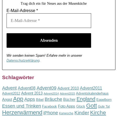
Trag dich ein für Neues aus der Musenküche
E-Mail-Adresse
*
Wir senden keinen Spam! Erfahre mehr in unserer
Datenschutzerklärung
.
Schlagwörter
Advent
Advent09
Advent08
Advent2011
Advent 2010
Advent 2013
Advent2012
Adventskalenderhaus
Advent2014
Advent2015
App
England
Apps
Bräuche
Angst
Bücher
Bibel
Eppelborn
Gott
Essen und Trinken
Foto Apps
Facebook
Glück
Gute Tat
Herzerwärmend
Kirche
Kinder
iPhone
Karwoche