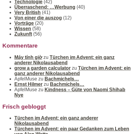
Technologie
(42)
Überraschend: …Werbung
(40)
Very British
(41)
Von einer die auszog
(12)
Vorträge
(20)
Wissen
(58)
Zukunft
(56)
Kommentare
Máy tính giờ
zu
Türchen im Advent: ein ganz
anderer Nikolausabend
grow a garden calculator
zu
Türchen im Advent: ein
ganz anderer Nikolausabend
ApfelMuse
zu
Bachmichels…
Ernst Hilmer
zu
Bachmichels…
ApfelMuse
zu
Kindness – Güte von Naomi Shihab
Nye
Frisch gebloggt
Türchen im Advent: ein ganz anderer
Nikolausabend
Türchen im Advent: ein paar Gedanken zum Leben