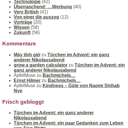
Technologie
(42)
Überraschend: …Werbung
(40)
Very British
(41)
Von einer die auszog
(12)
Vorträge
(20)
Wissen
(58)
Zukunft
(56)
Kommentare
Máy tính giờ
zu
Türchen im Advent: ein ganz
anderer Nikolausabend
grow a garden calculator
zu
Türchen im Advent: ein
ganz anderer Nikolausabend
ApfelMuse
zu
Bachmichels…
Ernst Hilmer
zu
Bachmichels…
ApfelMuse
zu
Kindness – Güte von Naomi Shihab
Nye
Frisch gebloggt
Türchen im Advent: ein ganz anderer
Nikolausabend
Türchen im Advent: ein paar Gedanken zum Leben