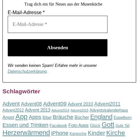
Trag dich ein für Neues aus der Musenküche
E-Mail-Adresse
*
Wir senden keinen Spam! Erfahre mehr in unserer
Datenschutzerklärung
.
Schlagwörter
Advent
Advent09
Advent08
Advent2011
Advent 2010
Advent 2013
Advent2012
Adventskalenderhaus
Advent2014
Advent2015
App
England
Apps
Bräuche
Angst
Bücher
Bibel
Eppelborn
Gott
Essen und Trinken
Foto Apps
Facebook
Glück
Gute Tat
Herzerwärmend
Kirche
Kinder
iPhone
Karwoche