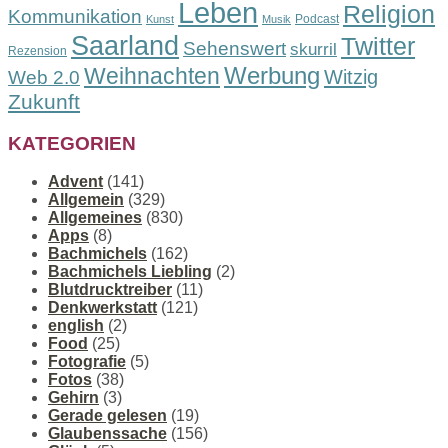
Leben
Religion
Kommunikation
Podcast
Kunst
Musik
Saarland
Twitter
Sehenswert
skurril
Rezension
Werbung
Weihnachten
Witzig
Web 2.0
Zukunft
KATEGORIEN
Advent
(141)
Allgemein
(329)
Allgemeines
(830)
Apps
(8)
Bachmichels
(162)
Bachmichels Liebling
(2)
Blutdrucktreiber
(11)
Denkwerkstatt
(121)
english
(2)
Food
(25)
Fotografie
(5)
Fotos
(38)
Gehirn
(3)
Gerade gelesen
(19)
Glaubenssache
(156)