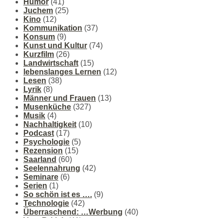
Humor
(41)
Juchem
(25)
Kino
(12)
Kommunikation
(37)
Konsum
(9)
Kunst und Kultur
(74)
Kurzfilm
(26)
Landwirtschaft
(15)
lebenslanges Lernen
(12)
Lesen
(38)
Lyrik
(8)
Männer und Frauen
(13)
Musenküche
(327)
Musik
(4)
Nachhaltigkeit
(10)
Podcast
(17)
Psychologie
(5)
Rezension
(15)
Saarland
(60)
Seelennahrung
(42)
Seminare
(6)
Serien
(1)
So schön ist es ….
(9)
Technologie
(42)
Überraschend: …Werbung
(40)