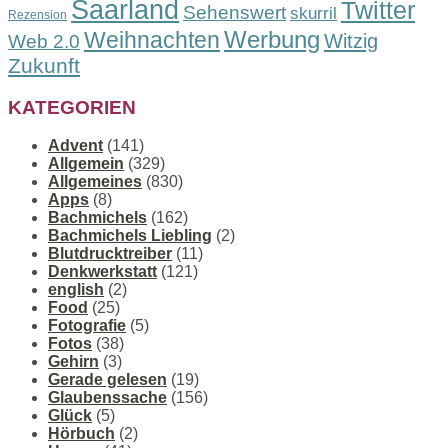
Saarland
Twitter
Sehenswert
skurril
Rezension
Werbung
Weihnachten
Witzig
Web 2.0
Zukunft
KATEGORIEN
Advent
(141)
Allgemein
(329)
Allgemeines
(830)
Apps
(8)
Bachmichels
(162)
Bachmichels Liebling
(2)
Blutdrucktreiber
(11)
Denkwerkstatt
(121)
english
(2)
Food
(25)
Fotografie
(5)
Fotos
(38)
Gehirn
(3)
Gerade gelesen
(19)
Glaubenssache
(156)
Glück
(5)
Hörbuch
(2)