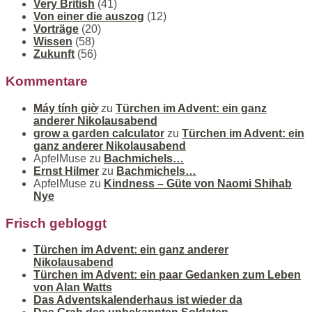
Very British
(41)
Von einer die auszog
(12)
Vorträge
(20)
Wissen
(58)
Zukunft
(56)
Kommentare
Máy tính giờ
zu
Türchen im Advent: ein ganz
anderer Nikolausabend
grow a garden calculator
zu
Türchen im Advent: ein
ganz anderer Nikolausabend
ApfelMuse
zu
Bachmichels…
Ernst Hilmer
zu
Bachmichels…
ApfelMuse
zu
Kindness – Güte von Naomi Shihab
Nye
Frisch gebloggt
Türchen im Advent: ein ganz anderer
Nikolausabend
Türchen im Advent: ein paar Gedanken zum Leben
von Alan Watts
Das Adventskalenderhaus ist wieder da