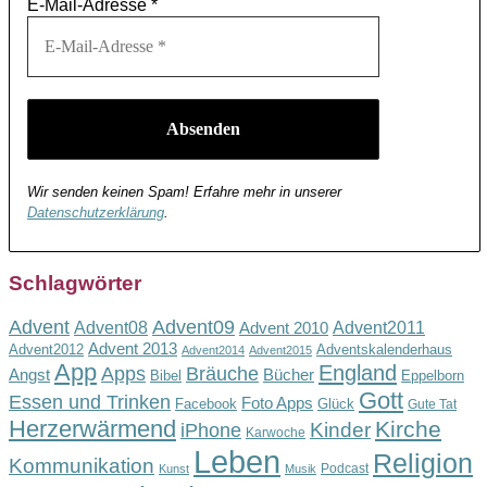
E-Mail-Adresse
*
Wir senden keinen Spam! Erfahre mehr in unserer
Datenschutzerklärung
.
Schlagwörter
Advent
Advent09
Advent08
Advent2011
Advent 2010
Advent 2013
Advent2012
Adventskalenderhaus
Advent2014
Advent2015
App
England
Apps
Bräuche
Angst
Bücher
Bibel
Eppelborn
Gott
Essen und Trinken
Foto Apps
Facebook
Glück
Gute Tat
Herzerwärmend
Kirche
Kinder
iPhone
Karwoche
Leben
Religion
Kommunikation
Podcast
Kunst
Musik