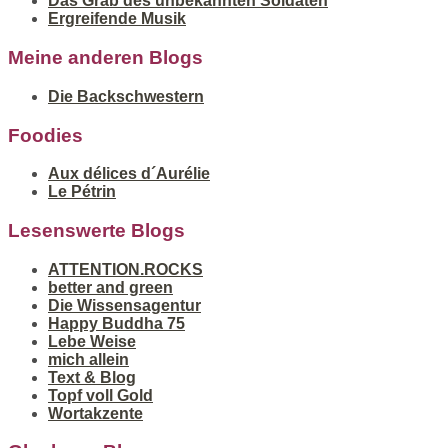
Das Grab des unbekannten Soldaten
Ergreifende Musik
Meine anderen Blogs
Die Backschwestern
Foodies
Aux délices d´Aurélie
Le Pétrin
Lesenswerte Blogs
ATTENTION.ROCKS
better and green
Die Wissensagentur
Happy Buddha 75
Lebe Weise
mich allein
Text & Blog
Topf voll Gold
Wortakzente