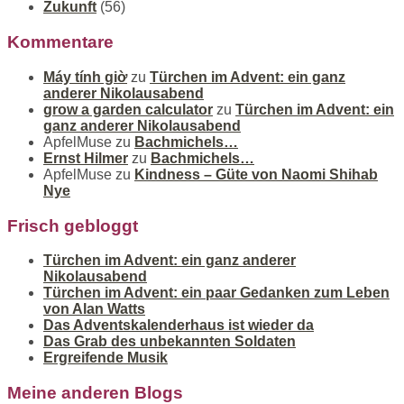
Zukunft
(56)
Kommentare
Máy tính giờ
zu
Türchen im Advent: ein ganz
anderer Nikolausabend
grow a garden calculator
zu
Türchen im Advent: ein
ganz anderer Nikolausabend
ApfelMuse
zu
Bachmichels…
Ernst Hilmer
zu
Bachmichels…
ApfelMuse
zu
Kindness – Güte von Naomi Shihab
Nye
Frisch gebloggt
Türchen im Advent: ein ganz anderer
Nikolausabend
Türchen im Advent: ein paar Gedanken zum Leben
von Alan Watts
Das Adventskalenderhaus ist wieder da
Das Grab des unbekannten Soldaten
Ergreifende Musik
Meine anderen Blogs