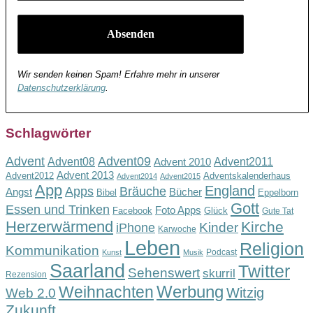
Wir senden keinen Spam! Erfahre mehr in unserer
Datenschutzerklärung
.
Schlagwörter
Advent
Advent09
Advent08
Advent2011
Advent 2010
Advent 2013
Advent2012
Adventskalenderhaus
Advent2014
Advent2015
App
England
Apps
Bräuche
Angst
Bücher
Bibel
Eppelborn
Gott
Essen und Trinken
Foto Apps
Facebook
Glück
Gute Tat
Herzerwärmend
Kirche
Kinder
iPhone
Karwoche
Leben
Religion
Kommunikation
Podcast
Kunst
Musik
Saarland
Twitter
Sehenswert
skurril
Rezension
Werbung
Weihnachten
Witzig
Web 2.0
Zukunft