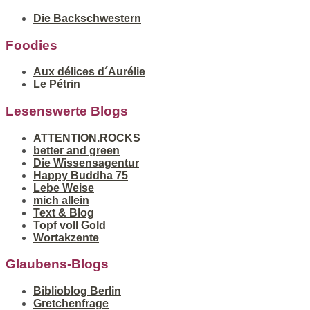
Die Backschwestern
Foodies
Aux délices d´Aurélie
Le Pétrin
Lesenswerte Blogs
ATTENTION.ROCKS
better and green
Die Wissensagentur
Happy Buddha 75
Lebe Weise
mich allein
Text & Blog
Topf voll Gold
Wortakzente
Glaubens-Blogs
Biblioblog Berlin
Gretchenfrage