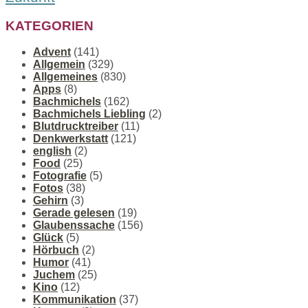
KATEGORIEN
Advent
(141)
Allgemein
(329)
Allgemeines
(830)
Apps
(8)
Bachmichels
(162)
Bachmichels Liebling
(2)
Blutdrucktreiber
(11)
Denkwerkstatt
(121)
english
(2)
Food
(25)
Fotografie
(5)
Fotos
(38)
Gehirn
(3)
Gerade gelesen
(19)
Glaubenssache
(156)
Glück
(5)
Hörbuch
(2)
Humor
(41)
Juchem
(25)
Kino
(12)
Kommunikation
(37)