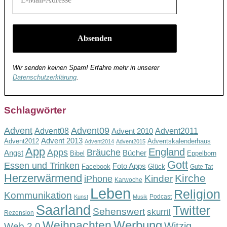
Wir senden keinen Spam! Erfahre mehr in unserer
Datenschutzerklärung
.
Schlagwörter
Advent
Advent09
Advent08
Advent2011
Advent 2010
Advent 2013
Advent2012
Adventskalenderhaus
Advent2014
Advent2015
App
England
Apps
Bräuche
Angst
Bücher
Bibel
Eppelborn
Gott
Essen und Trinken
Foto Apps
Facebook
Glück
Gute Tat
Herzerwärmend
Kirche
Kinder
iPhone
Karwoche
Leben
Religion
Kommunikation
Podcast
Kunst
Musik
Saarland
Twitter
Sehenswert
skurril
Rezension
Werbung
Weihnachten
Witzig
Web 2.0