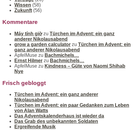
Wissen
(58)
Zukunft
(56)
Kommentare
Máy tính giờ
zu
Türchen im Advent: ein ganz
anderer Nikolausabend
grow a garden calculator
zu
Türchen im Advent: ein
ganz anderer Nikolausabend
ApfelMuse
zu
Bachmichels…
Ernst Hilmer
zu
Bachmichels…
ApfelMuse
zu
Kindness – Güte von Naomi Shihab
Nye
Frisch gebloggt
Türchen im Advent: ein ganz anderer
Nikolausabend
Türchen im Advent: ein paar Gedanken zum Leben
von Alan Watts
Das Adventskalenderhaus ist wieder da
Das Grab des unbekannten Soldaten
Ergreifende Musik