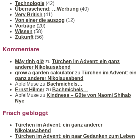
Technologie
(42)
Überraschend: …Werbung
(40)
Very British
(41)
Von einer die auszog
(12)
Vorträge
(20)
Wissen
(58)
Zukunft
(56)
Kommentare
Máy tính giờ
zu
Türchen im Advent: ein ganz
anderer Nikolausabend
grow a garden calculator
zu
Türchen im Advent: ein
ganz anderer Nikolausabend
ApfelMuse
zu
Bachmichels…
Ernst Hilmer
zu
Bachmichels…
ApfelMuse
zu
Kindness – Güte von Naomi Shihab
Nye
Frisch gebloggt
Türchen im Advent: ein ganz anderer
Nikolausabend
Türchen im Advent: ein paar Gedanken zum Leben