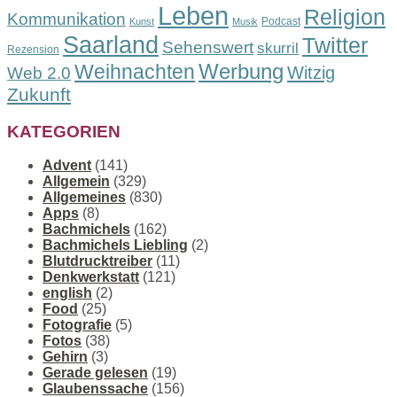
Leben
Religion
Kommunikation
Podcast
Kunst
Musik
Saarland
Twitter
Sehenswert
skurril
Rezension
Werbung
Weihnachten
Witzig
Web 2.0
Zukunft
KATEGORIEN
Advent
(141)
Allgemein
(329)
Allgemeines
(830)
Apps
(8)
Bachmichels
(162)
Bachmichels Liebling
(2)
Blutdrucktreiber
(11)
Denkwerkstatt
(121)
english
(2)
Food
(25)
Fotografie
(5)
Fotos
(38)
Gehirn
(3)
Gerade gelesen
(19)
Glaubenssache
(156)