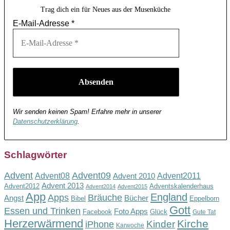
Trag dich ein für Neues aus der Musenküche
E-Mail-Adresse
*
Wir senden keinen Spam! Erfahre mehr in unserer
Datenschutzerklärung
.
Schlagwörter
Advent
Advent09
Advent08
Advent2011
Advent 2010
Advent 2013
Advent2012
Adventskalenderhaus
Advent2014
Advent2015
App
England
Apps
Bräuche
Angst
Bücher
Bibel
Eppelborn
Gott
Essen und Trinken
Foto Apps
Facebook
Glück
Gute Tat
Herzerwärmend
Kirche
Kinder
iPhone
Karwoche