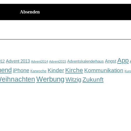
App
Advent 2013
Angst
012
Adventskalenderhaus
Advent2014
Advent2015
mend
Kirche
Kinder
Kommunikation
iPhone
Karwoche
Kun
Werbung
eihnachten
Zukunft
Witzig