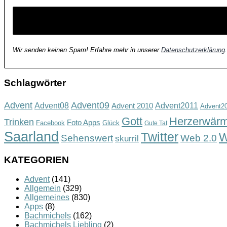
*
Wir senden keinen Spam! Erfahre mehr in unserer
Datenschutzerklärung
.
Schlagwörter
Advent
Advent09
Advent08
Advent2011
Advent 2010
Advent2
Gott
Herzerwär
Trinken
Foto Apps
Facebook
Glück
Gute Tat
Saarland
Twitter
W
Sehenswert
Web 2.0
skurril
KATEGORIEN
Advent
(141)
Allgemein
(329)
Allgemeines
(830)
Apps
(8)
Bachmichels
(162)
Bachmichels Liebling
(2)