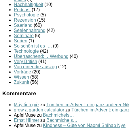
Nachhaltigkeit
(10)
Podcast
(17)
Psychologie
(5)
Rezension
(15)
Saarland
(60)
Seelennahrung
(42)
Seminare
(6)
Serien
(1)
So schön ist es ….
(9)
Technologie
(42)
Überraschend: …Werbung
(40)
Very British
(41)
Von einer die auszog
(12)
Vorträge
(20)
Wissen
(58)
Zukunft
(56)
Kommentare
Máy tính giờ
zu
Türchen im Advent: ein ganz anderer N
grow a garden calculator
zu
Türchen im Advent: ein gan
ApfelMuse
zu
Bachmichels…
Ernst Hilmer
zu
Bachmichels…
ApfelMuse
zu
Kindness – Güte von Naomi Shihab Nye