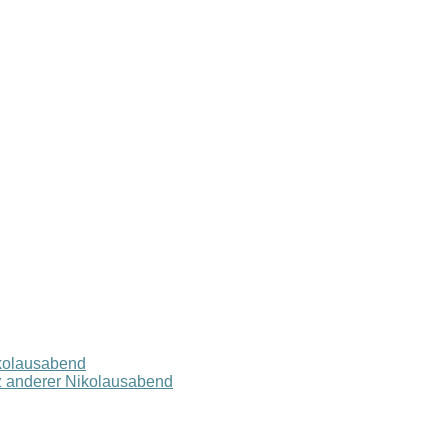
ikolausabend
z anderer Nikolausabend