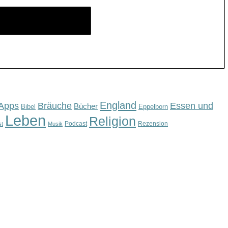
England
Apps
Bräuche
Essen und
Bücher
Bibel
Eppelborn
Leben
Religion
Podcast
Rezension
st
Musik