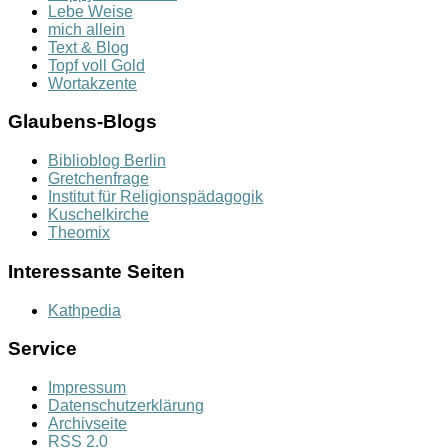
Lebe Weise
mich allein
Text & Blog
Topf voll Gold
Wortakzente
Glaubens-Blogs
Biblioblog Berlin
Gretchenfrage
Institut für Religionspädagogik
Kuschelkirche
Theomix
Interessante Seiten
Kathpedia
Service
Impressum
Datenschutzerklärung
Archivseite
RSS 2.0