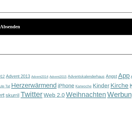
App
Advent 2013
Angst
012
Adventskalenderhaus
Advent2014
Advent2015
Herzerwärmend
Kirche
Kinder
iPhone
ute Tat
Karwoche
Twitter
Werbun
Weihnachten
rt
Web 2.0
skurril