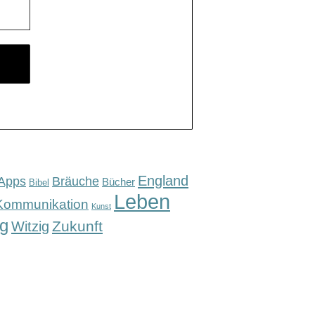
England
Apps
Bräuche
Bücher
Bibel
Leben
Kommunikation
Kunst
g
Zukunft
Witzig