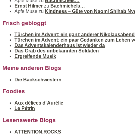
ApfelMuse
zu
Bachmichels…
Ernst Hilmer
zu
Bachmichels…
ApfelMuse
zu
Kindness – Güte von Naomi Shihab Ny
Frisch gebloggt
Türchen im Advent: ein ganz anderer Nikolausabend
Türchen im Advent: ein paar Gedanken zum Leben v
Das Adventskalenderhaus ist wieder da
Das Grab des unbekannten Soldaten
Ergreifende Musik
Meine anderen Blogs
Die Backschwestern
Foodies
Aux délices d´Aurélie
Le Pétrin
Lesenswerte Blogs
ATTENTION.ROCKS