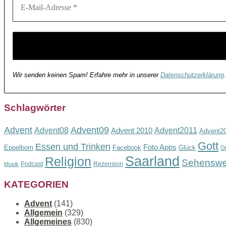
Wir senden keinen Spam! Erfahre mehr in unserer
Datenschutzerklärung
.
Schlagwörter
Advent
Advent09
Advent08
Advent2011
Advent 2010
Advent2
Gott
Essen und Trinken
Foto Apps
Eppelborn
Facebook
Glück
G
Saarland
Religion
Sehenswe
Podcast
Rezension
Musik
KATEGORIEN
Advent
(141)
Allgemein
(329)
Allgemeines
(830)