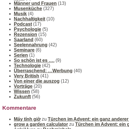
Männer und Frauen
(13)
Musenküche
(327)
Musik
(4)
Nachhaltigkeit
(10)
Podcast
(17)
Psychologie
(5)
Rezension
(15)
Saarland
(60)
Seelennahrung
(42)
Seminare
(6)
Serien
(1)
So schön ist es ….
(9)
Technologie
(42)
Überraschend: …Werbung
(40)
Very British
(41)
Von einer die auszog
(12)
Vorträge
(20)
Wissen
(58)
Zukunft
(56)
Kommentare
Máy tính giờ
zu
Türchen im Advent: ein ganz andere
grow a garden calculator
zu
Türchen im Advent: ein