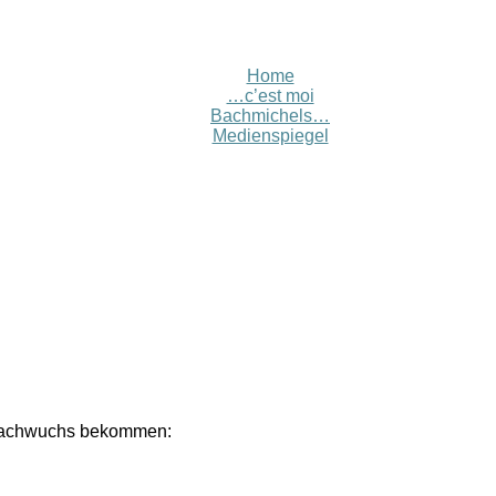
Home
…c’est moi
Bachmichels…
Medienspiegel
 Nachwuchs bekommen: