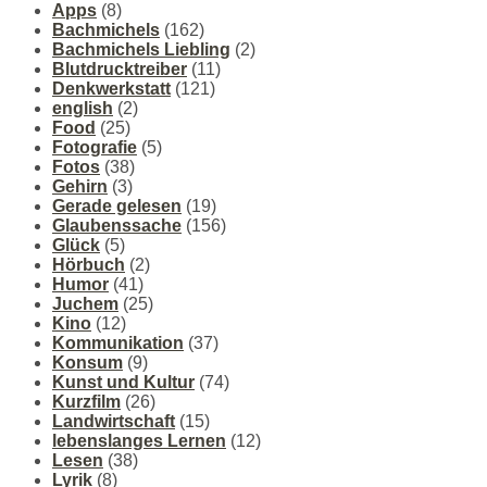
Apps
(8)
Bachmichels
(162)
Bachmichels Liebling
(2)
Blutdrucktreiber
(11)
Denkwerkstatt
(121)
english
(2)
Food
(25)
Fotografie
(5)
Fotos
(38)
Gehirn
(3)
Gerade gelesen
(19)
Glaubenssache
(156)
Glück
(5)
Hörbuch
(2)
Humor
(41)
Juchem
(25)
Kino
(12)
Kommunikation
(37)
Konsum
(9)
Kunst und Kultur
(74)
Kurzfilm
(26)
Landwirtschaft
(15)
lebenslanges Lernen
(12)
Lesen
(38)
Lyrik
(8)