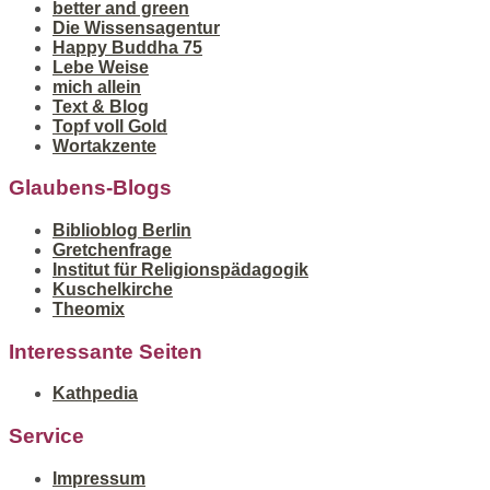
better and green
Die Wissensagentur
Happy Buddha 75
Lebe Weise
mich allein
Text & Blog
Topf voll Gold
Wortakzente
Glaubens-Blogs
Biblioblog Berlin
Gretchenfrage
Institut für Religionspädagogik
Kuschelkirche
Theomix
Interessante Seiten
Kathpedia
Service
Impressum