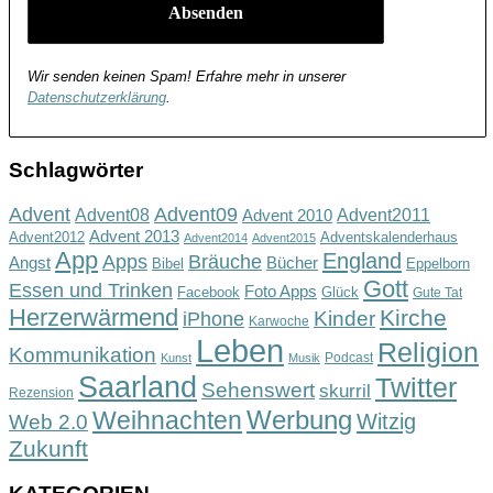
Wir senden keinen Spam! Erfahre mehr in unserer
Datenschutzerklärung
.
Schlagwörter
Advent
Advent09
Advent08
Advent2011
Advent 2010
Advent 2013
Advent2012
Adventskalenderhaus
Advent2014
Advent2015
App
England
Apps
Bräuche
Angst
Bücher
Bibel
Eppelborn
Gott
Essen und Trinken
Foto Apps
Facebook
Glück
Gute Tat
Herzerwärmend
Kirche
Kinder
iPhone
Karwoche
Leben
Religion
Kommunikation
Podcast
Kunst
Musik
Saarland
Twitter
Sehenswert
skurril
Rezension
Werbung
Weihnachten
Witzig
Web 2.0
Zukunft