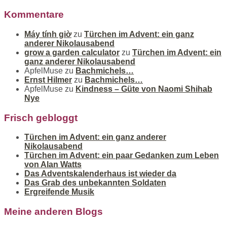
Kommentare
Máy tính giờ
zu
Türchen im Advent: ein ganz
anderer Nikolausabend
grow a garden calculator
zu
Türchen im Advent: ein
ganz anderer Nikolausabend
ApfelMuse
zu
Bachmichels…
Ernst Hilmer
zu
Bachmichels…
ApfelMuse
zu
Kindness – Güte von Naomi Shihab
Nye
Frisch gebloggt
Türchen im Advent: ein ganz anderer
Nikolausabend
Türchen im Advent: ein paar Gedanken zum Leben
von Alan Watts
Das Adventskalenderhaus ist wieder da
Das Grab des unbekannten Soldaten
Ergreifende Musik
Meine anderen Blogs