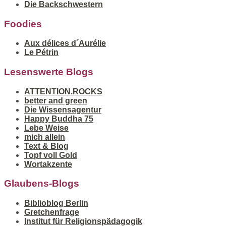
Die Backschwestern
Foodies
Aux délices d´Aurélie
Le Pétrin
Lesenswerte Blogs
ATTENTION.ROCKS
better and green
Die Wissensagentur
Happy Buddha 75
Lebe Weise
mich allein
Text & Blog
Topf voll Gold
Wortakzente
Glaubens-Blogs
Biblioblog Berlin
Gretchenfrage
Institut für Religionspädagogik