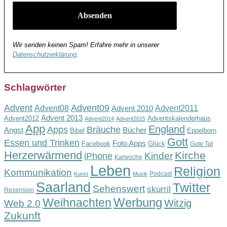
Wir senden keinen Spam! Erfahre mehr in unserer
Datenschutzerklärung
.
Schlagwörter
Advent
Advent09
Advent08
Advent2011
Advent 2010
Advent 2013
Advent2012
Adventskalenderhaus
Advent2014
Advent2015
App
England
Apps
Bräuche
Angst
Bücher
Bibel
Eppelborn
Gott
Essen und Trinken
Foto Apps
Facebook
Glück
Gute Tat
Herzerwärmend
Kirche
Kinder
iPhone
Karwoche
Leben
Religion
Kommunikation
Podcast
Kunst
Musik
Saarland
Twitter
Sehenswert
skurril
Rezension
Werbung
Weihnachten
Witzig
Web 2.0
Zukunft