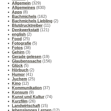
Allgemein
(329)
Allgemeines
(830)
Apps
(8)
Bachmichels
(162)
Bachmichels Liebling
(2)
Blutdrucktreiber
(11)
Denkwerkstatt
(121)
english
(2)
Food
(25)
Fotografie
(5)
Fotos
(38)
Gehirn
(3)
Gerade gelesen
(19)
Glaubenssache
(156)
Glück
(5)
Hörbuch
(2)
Humor
(41)
Juchem
(25)
Kino
(12)
Kommunikation
(37)
Konsum
(9)
Kunst und Kultur
(74)
Kurzfilm
(26)
Landwirtschaft
(15)
lebenslanges Lernen
(12)