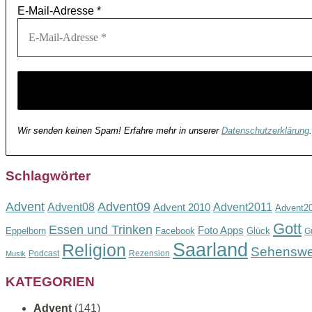
E-Mail-Adresse
*
Wir senden keinen Spam! Erfahre mehr in unserer
Datenschutzerklärung
.
Schlagwörter
Advent
Advent09
Advent08
Advent2011
Advent 2010
Advent2
Gott
Essen und Trinken
Foto Apps
Eppelborn
Facebook
Glück
G
Saarland
Religion
Sehenswe
Podcast
Rezension
Musik
KATEGORIEN
Advent
(141)