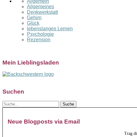
Allgemein
Allgemeines
Denkwerkstatt
Gehirn
Glück
lebenslanges Lernen
Psychologie
Rezension
Mein Lieblingsladen
Suchen
Neue Blogposts via Email
Trag d