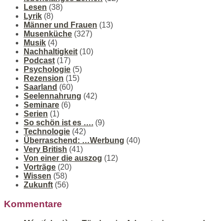
Lesen
(38)
Lyrik
(8)
Männer und Frauen
(13)
Musenküche
(327)
Musik
(4)
Nachhaltigkeit
(10)
Podcast
(17)
Psychologie
(5)
Rezension
(15)
Saarland
(60)
Seelennahrung
(42)
Seminare
(6)
Serien
(1)
So schön ist es ….
(9)
Technologie
(42)
Überraschend: …Werbung
(40)
Very British
(41)
Von einer die auszog
(12)
Vorträge
(20)
Wissen
(58)
Zukunft
(56)
Kommentare