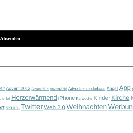
App
Advent 2013
Angst
012
Adventskalenderhaus
Advent2014
Advent2015
Herzerwärmend
Kirche
Kinder
iPhone
ute Tat
Karwoche
Twitter
Werbun
Weihnachten
rt
Web 2.0
skurril