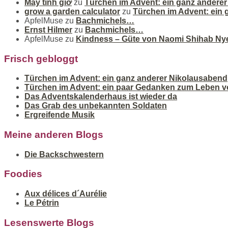
Máy tính giờ
zu
Türchen im Advent: ein ganz andere
grow a garden calculator
zu
Türchen im Advent: ein
ApfelMuse
zu
Bachmichels…
Ernst Hilmer
zu
Bachmichels…
ApfelMuse
zu
Kindness – Güte von Naomi Shihab Ny
Frisch gebloggt
Türchen im Advent: ein ganz anderer Nikolausabend
Türchen im Advent: ein paar Gedanken zum Leben v
Das Adventskalenderhaus ist wieder da
Das Grab des unbekannten Soldaten
Ergreifende Musik
Meine anderen Blogs
Die Backschwestern
Foodies
Aux délices d´Aurélie
Le Pétrin
Lesenswerte Blogs