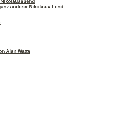
r Nikolausabend
 ganz anderer Nikolausabend
e
on Alan Watts