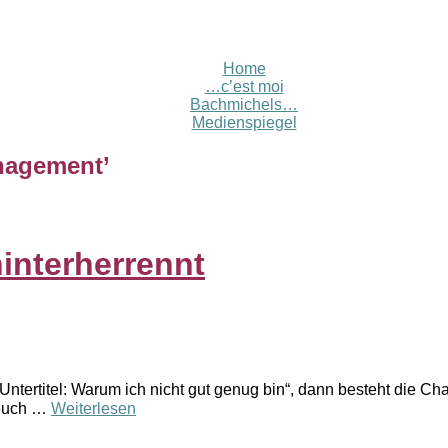
Home
…c’est moi
Bachmichels…
Medienspiegel
nagement
’
interherrennt
. Untertitel: Warum ich nicht gut genug bin“, dann besteht die 
r euch …
Weiterlesen