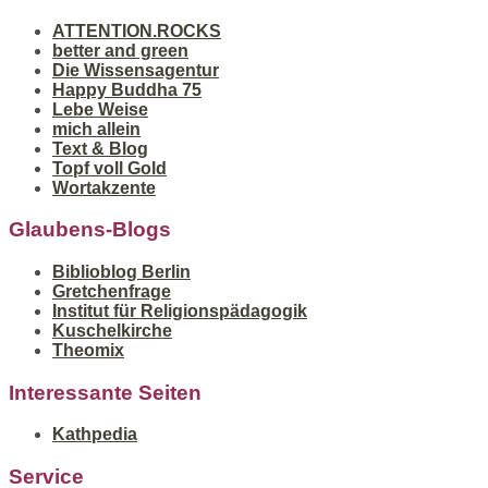
ATTENTION.ROCKS
better and green
Die Wissensagentur
Happy Buddha 75
Lebe Weise
mich allein
Text & Blog
Topf voll Gold
Wortakzente
Glaubens-Blogs
Biblioblog Berlin
Gretchenfrage
Institut für Religionspädagogik
Kuschelkirche
Theomix
Interessante Seiten
Kathpedia
Service