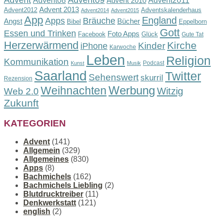
Advent
Advent09
Advent08
Advent2011
Advent 2010
Advent 2013
Advent2012
Adventskalenderhaus
Advent2014
Advent2015
App
England
Apps
Bräuche
Angst
Bücher
Bibel
Eppelborn
Gott
Essen und Trinken
Foto Apps
Facebook
Glück
Gute Tat
Herzerwärmend
Kirche
Kinder
iPhone
Karwoche
Leben
Religion
Kommunikation
Podcast
Kunst
Musik
Saarland
Twitter
Sehenswert
skurril
Rezension
Werbung
Weihnachten
Witzig
Web 2.0
Zukunft
KATEGORIEN
Advent
(141)
Allgemein
(329)
Allgemeines
(830)
Apps
(8)
Bachmichels
(162)
Bachmichels Liebling
(2)
Blutdrucktreiber
(11)
Denkwerkstatt
(121)
english
(2)