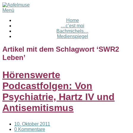
Menü
Home
…c’est moi
Bachmichels…
Medienspiegel
Artikel mit dem Schlagwort ‘
SWR2
Leben
’
Hörenswerte
Podcastfolgen: Von
Psychiatrie, Hartz IV und
Antisemitismus
10. Oktober 2011
0 Kommentare