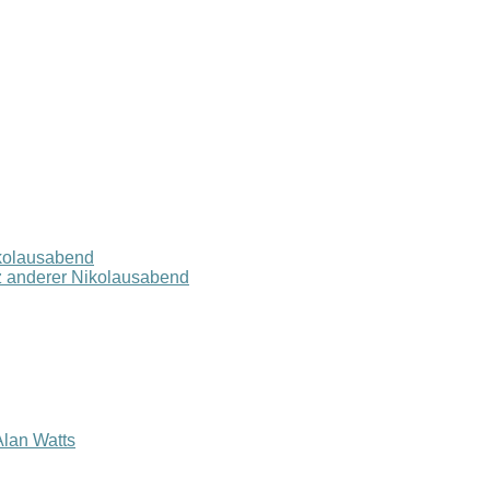
ikolausabend
z anderer Nikolausabend
lan Watts