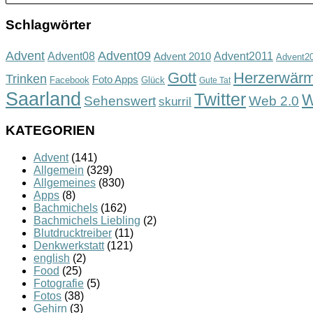
Schlagwörter
Advent
Advent09
Advent08
Advent2011
Advent 2010
Advent2
Gott
Herzerwär
Trinken
Foto Apps
Facebook
Glück
Gute Tat
Saarland
Twitter
W
Sehenswert
Web 2.0
skurril
KATEGORIEN
Advent
(141)
Allgemein
(329)
Allgemeines
(830)
Apps
(8)
Bachmichels
(162)
Bachmichels Liebling
(2)
Blutdrucktreiber
(11)
Denkwerkstatt
(121)
english
(2)
Food
(25)
Fotografie
(5)
Fotos
(38)
Gehirn
(3)