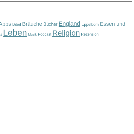
England
Apps
Bräuche
Essen und
Bücher
Bibel
Eppelborn
Leben
Religion
Podcast
Rezension
st
Musik