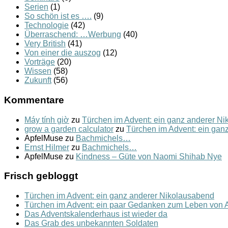
Serien
(1)
So schön ist es ….
(9)
Technologie
(42)
Überraschend: …Werbung
(40)
Very British
(41)
Von einer die auszog
(12)
Vorträge
(20)
Wissen
(58)
Zukunft
(56)
Kommentare
Máy tính giờ
zu
Türchen im Advent: ein ganz anderer N
grow a garden calculator
zu
Türchen im Advent: ein gan
ApfelMuse
zu
Bachmichels…
Ernst Hilmer
zu
Bachmichels…
ApfelMuse
zu
Kindness – Güte von Naomi Shihab Nye
Frisch gebloggt
Türchen im Advent: ein ganz anderer Nikolausabend
Türchen im Advent: ein paar Gedanken zum Leben von A
Das Adventskalenderhaus ist wieder da
Das Grab des unbekannten Soldaten