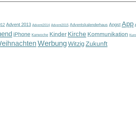
App
Advent 2013
Angst
012
Adventskalenderhaus
Advent2014
Advent2015
mend
Kirche
Kinder
Kommunikation
iPhone
Karwoche
Kun
Werbung
eihnachten
Zukunft
Witzig