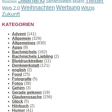
Twitter
Sehenswert
skurril
Rezension
Werbung
Weihnachten
Witzig
Web 2.0
Zukunft
KATEGORIEN
Advent
(141)
Allgemein
(329)
Allgemeines
(830)
Apps
(8)
Bachmichels
(162)
Bachmichels Liebling
(2)
Blutdrucktreiber
(11)
Denkwerkstatt
(121)
english
(2)
Food
(25)
Fotografie
(5)
Fotos
(38)
Gehirn
(3)
Gerade gelesen
(19)
Glaubenssache
(156)
Glück
(5)
Hörbuch
(2)
Humor
(41)