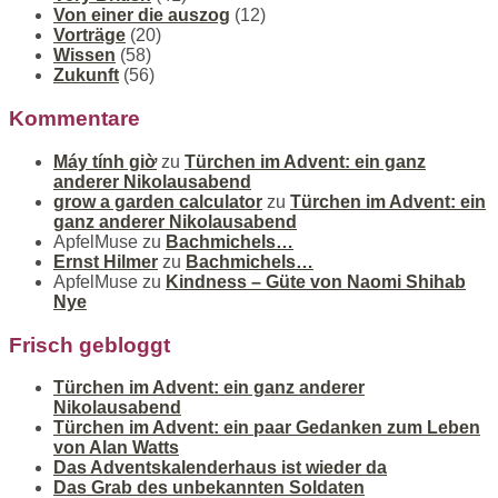
Von einer die auszog
(12)
Vorträge
(20)
Wissen
(58)
Zukunft
(56)
Kommentare
Máy tính giờ
zu
Türchen im Advent: ein ganz
anderer Nikolausabend
grow a garden calculator
zu
Türchen im Advent: ein
ganz anderer Nikolausabend
ApfelMuse
zu
Bachmichels…
Ernst Hilmer
zu
Bachmichels…
ApfelMuse
zu
Kindness – Güte von Naomi Shihab
Nye
Frisch gebloggt
Türchen im Advent: ein ganz anderer
Nikolausabend
Türchen im Advent: ein paar Gedanken zum Leben
von Alan Watts
Das Adventskalenderhaus ist wieder da
Das Grab des unbekannten Soldaten