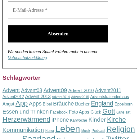
Wir senden keinen Spam! Erfahre mehr in unserer
Datenschutzerklärung
.
Schlagwörter
Advent
Advent09
Advent08
Advent2011
Advent 2010
Advent 2013
Advent2012
Adventskalenderhaus
Advent2014
Advent2015
App
England
Apps
Bräuche
Angst
Bücher
Bibel
Eppelborn
Gott
Essen und Trinken
Foto Apps
Facebook
Glück
Gute Tat
Herzerwärmend
Kirche
Kinder
iPhone
Karwoche
Leben
Religion
Kommunikation
Podcast
Kunst
Musik
Saarland