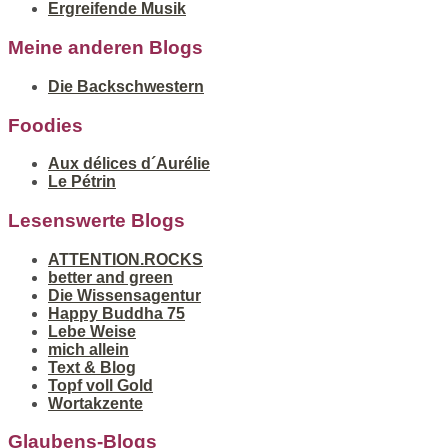
Ergreifende Musik
Meine anderen Blogs
Die Backschwestern
Foodies
Aux délices d´Aurélie
Le Pétrin
Lesenswerte Blogs
ATTENTION.ROCKS
better and green
Die Wissensagentur
Happy Buddha 75
Lebe Weise
mich allein
Text & Blog
Topf voll Gold
Wortakzente
Glaubens-Blogs