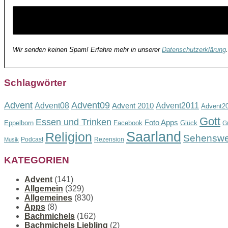
Wir senden keinen Spam! Erfahre mehr in unserer
Datenschutzerklärung
.
Schlagwörter
Advent
Advent09
Advent08
Advent2011
Advent 2010
Advent2
Gott
Essen und Trinken
Foto Apps
Eppelborn
Facebook
Glück
G
Saarland
Religion
Sehenswe
Podcast
Rezension
Musik
KATEGORIEN
Advent
(141)
Allgemein
(329)
Allgemeines
(830)
Apps
(8)
Bachmichels
(162)
Bachmichels Liebling
(2)