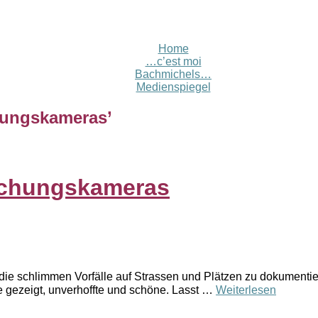
Home
…c’est moi
Bachmichels…
Medienspiegel
ungskameras
’
achungskameras
 die schlimmen Vorfälle auf Strassen und Plätzen zu dokumenti
 gezeigt, unverhoffte und schöne. Lasst …
Weiterlesen