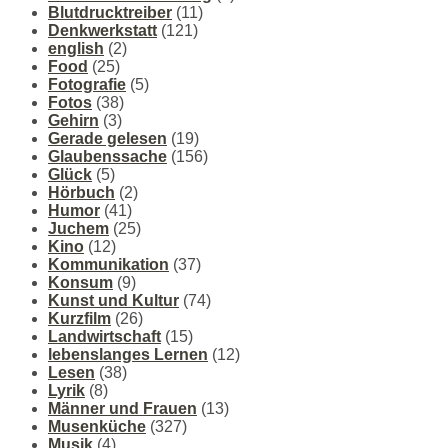
Blutdrucktreiber
(11)
Denkwerkstatt
(121)
english
(2)
Food
(25)
Fotografie
(5)
Fotos
(38)
Gehirn
(3)
Gerade gelesen
(19)
Glaubenssache
(156)
Glück
(5)
Hörbuch
(2)
Humor
(41)
Juchem
(25)
Kino
(12)
Kommunikation
(37)
Konsum
(9)
Kunst und Kultur
(74)
Kurzfilm
(26)
Landwirtschaft
(15)
lebenslanges Lernen
(12)
Lesen
(38)
Lyrik
(8)
Männer und Frauen
(13)
Musenküche
(327)
Musik
(4)