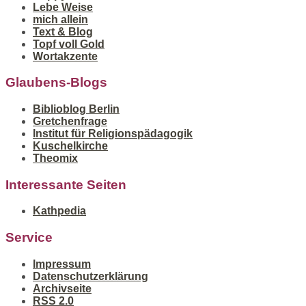
Lebe Weise
mich allein
Text & Blog
Topf voll Gold
Wortakzente
Glaubens-Blogs
Biblioblog Berlin
Gretchenfrage
Institut für Religionspädagogik
Kuschelkirche
Theomix
Interessante Seiten
Kathpedia
Service
Impressum
Datenschutzerklärung
Archivseite
RSS 2.0