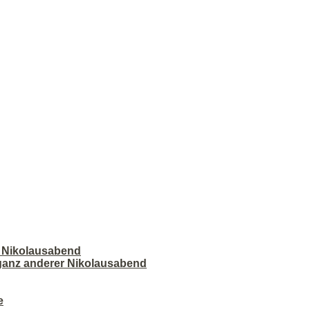
r Nikolausabend
 ganz anderer Nikolausabend
e