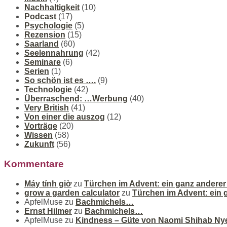
Nachhaltigkeit
(10)
Podcast
(17)
Psychologie
(5)
Rezension
(15)
Saarland
(60)
Seelennahrung
(42)
Seminare
(6)
Serien
(1)
So schön ist es ….
(9)
Technologie
(42)
Überraschend: …Werbung
(40)
Very British
(41)
Von einer die auszog
(12)
Vorträge
(20)
Wissen
(58)
Zukunft
(56)
Kommentare
Máy tính giờ
zu
Türchen im Advent: ein ganz andere
grow a garden calculator
zu
Türchen im Advent: ein
ApfelMuse
zu
Bachmichels…
Ernst Hilmer
zu
Bachmichels…
ApfelMuse
zu
Kindness – Güte von Naomi Shihab Ny