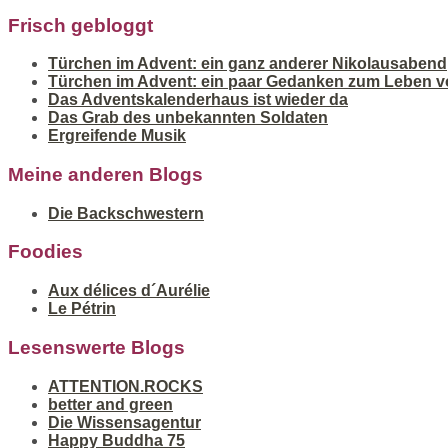
Frisch gebloggt
Türchen im Advent: ein ganz anderer Nikolausabend
Türchen im Advent: ein paar Gedanken zum Leben v
Das Adventskalenderhaus ist wieder da
Das Grab des unbekannten Soldaten
Ergreifende Musik
Meine anderen Blogs
Die Backschwestern
Foodies
Aux délices d´Aurélie
Le Pétrin
Lesenswerte Blogs
ATTENTION.ROCKS
better and green
Die Wissensagentur
Happy Buddha 75