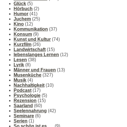
Glück
(5)
Hörbuch
(2)
Humor
(41)
Juchem
(25)
Kino
(12)
Kommunikation
(37)
Konsum
(9)
Kunst und Kultur
(74)
Kurzfilm
(26)
Landwirtschaft
(15)
lebenslanges Lernen
(12)
Lesen
(38)
Lyrik
(8)
Männer und Frauen
(13)
Musenküche
(327)
Musik
(4)
Nachhaltigkeit
(10)
Podcast
(17)
Psychologie
(5)
Rezension
(15)
Saarland
(60)
Seelennahrung
(42)
Seminare
(6)
Serien
(1)
So schön ist es ….
(9)