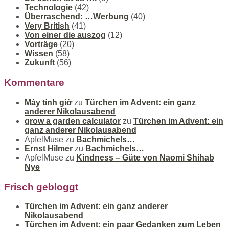
Technologie
(42)
Überraschend: …Werbung
(40)
Very British
(41)
Von einer die auszog
(12)
Vorträge
(20)
Wissen
(58)
Zukunft
(56)
Kommentare
Máy tính giờ
zu
Türchen im Advent: ein ganz
anderer Nikolausabend
grow a garden calculator
zu
Türchen im Advent: ein
ganz anderer Nikolausabend
ApfelMuse
zu
Bachmichels…
Ernst Hilmer
zu
Bachmichels…
ApfelMuse
zu
Kindness – Güte von Naomi Shihab
Nye
Frisch gebloggt
Türchen im Advent: ein ganz anderer
Nikolausabend
Türchen im Advent: ein paar Gedanken zum Leben