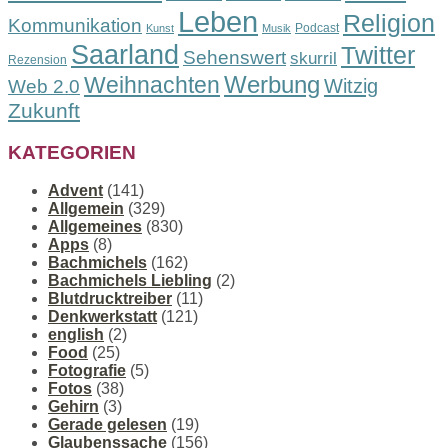
Leben
Religion
Kommunikation
Podcast
Kunst
Musik
Saarland
Twitter
Sehenswert
skurril
Rezension
Werbung
Weihnachten
Witzig
Web 2.0
Zukunft
KATEGORIEN
Advent
(141)
Allgemein
(329)
Allgemeines
(830)
Apps
(8)
Bachmichels
(162)
Bachmichels Liebling
(2)
Blutdrucktreiber
(11)
Denkwerkstatt
(121)
english
(2)
Food
(25)
Fotografie
(5)
Fotos
(38)
Gehirn
(3)
Gerade gelesen
(19)
Glaubenssache
(156)