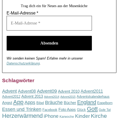
Trag dich ein für Neues aus der Musenküche
E-Mail-Adresse
*
Wir senden keinen Spam! Erfahre mehr in unserer
Datenschutzerklärung
.
Schlagwörter
Advent
Advent09
Advent08
Advent2011
Advent 2010
Advent 2013
Advent2012
Adventskalenderhaus
Advent2014
Advent2015
App
England
Apps
Bräuche
Angst
Bücher
Bibel
Eppelborn
Gott
Essen und Trinken
Foto Apps
Facebook
Glück
Gute Tat
Herzerwärmend
Kirche
Kinder
iPhone
Karwoche