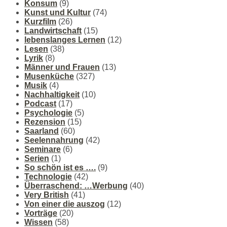
Konsum
(9)
Kunst und Kultur
(74)
Kurzfilm
(26)
Landwirtschaft
(15)
lebenslanges Lernen
(12)
Lesen
(38)
Lyrik
(8)
Männer und Frauen
(13)
Musenküche
(327)
Musik
(4)
Nachhaltigkeit
(10)
Podcast
(17)
Psychologie
(5)
Rezension
(15)
Saarland
(60)
Seelennahrung
(42)
Seminare
(6)
Serien
(1)
So schön ist es ….
(9)
Technologie
(42)
Überraschend: …Werbung
(40)
Very British
(41)
Von einer die auszog
(12)
Vorträge
(20)
Wissen
(58)