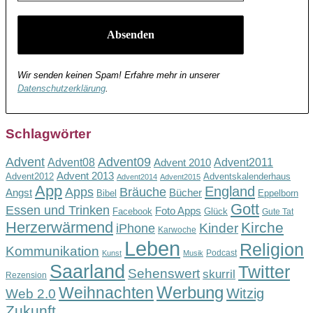
Wir senden keinen Spam! Erfahre mehr in unserer
Datenschutzerklärung
.
Schlagwörter
Advent
Advent09
Advent08
Advent2011
Advent 2010
Advent 2013
Advent2012
Adventskalenderhaus
Advent2014
Advent2015
App
England
Apps
Bräuche
Angst
Bücher
Bibel
Eppelborn
Gott
Essen und Trinken
Foto Apps
Facebook
Glück
Gute Tat
Herzerwärmend
Kirche
Kinder
iPhone
Karwoche
Leben
Religion
Kommunikation
Podcast
Kunst
Musik
Saarland
Twitter
Sehenswert
skurril
Rezension
Werbung
Weihnachten
Witzig
Web 2.0
Zukunft