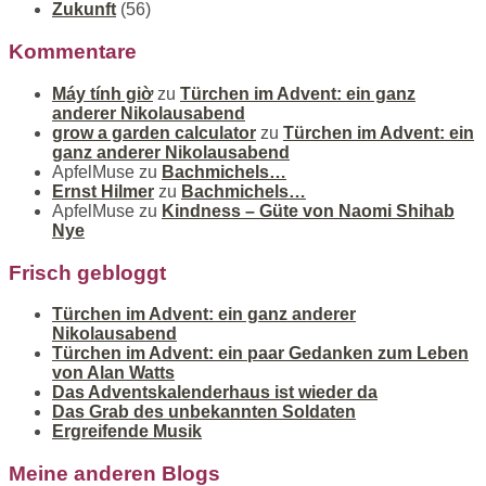
Zukunft
(56)
Kommentare
Máy tính giờ
zu
Türchen im Advent: ein ganz
anderer Nikolausabend
grow a garden calculator
zu
Türchen im Advent: ein
ganz anderer Nikolausabend
ApfelMuse
zu
Bachmichels…
Ernst Hilmer
zu
Bachmichels…
ApfelMuse
zu
Kindness – Güte von Naomi Shihab
Nye
Frisch gebloggt
Türchen im Advent: ein ganz anderer
Nikolausabend
Türchen im Advent: ein paar Gedanken zum Leben
von Alan Watts
Das Adventskalenderhaus ist wieder da
Das Grab des unbekannten Soldaten
Ergreifende Musik
Meine anderen Blogs