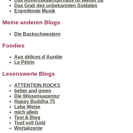
Das Adventskalenderhaus ist wieder da
Das Grab des unbekannten Soldaten
Ergreifende Musik
Meine anderen Blogs
Die Backschwestern
Foodies
Aux délices d´Aurélie
Le Pétrin
Lesenswerte Blogs
ATTENTION.ROCKS
better and green
Die Wissensagentur
Happy Buddha 75
Lebe Weise
mich allein
Text & Blog
Topf voll Gold
Wortakzente