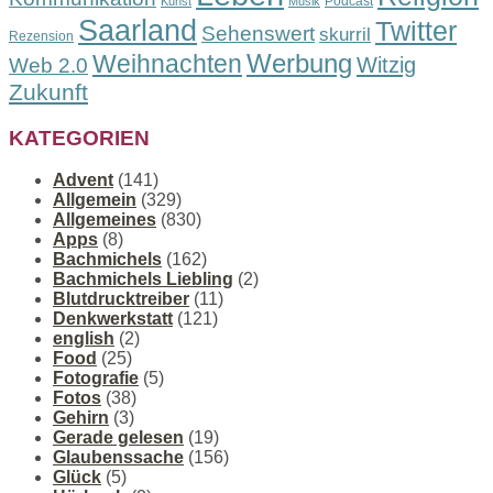
Podcast
Kunst
Musik
Saarland
Twitter
Sehenswert
skurril
Rezension
Werbung
Weihnachten
Witzig
Web 2.0
Zukunft
KATEGORIEN
Advent
(141)
Allgemein
(329)
Allgemeines
(830)
Apps
(8)
Bachmichels
(162)
Bachmichels Liebling
(2)
Blutdrucktreiber
(11)
Denkwerkstatt
(121)
english
(2)
Food
(25)
Fotografie
(5)
Fotos
(38)
Gehirn
(3)
Gerade gelesen
(19)
Glaubenssache
(156)
Glück
(5)