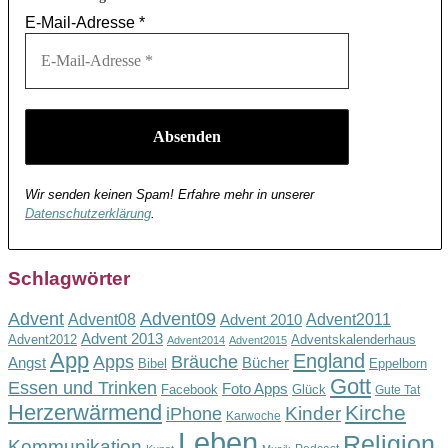
E-Mail-Adresse
*
Wir senden keinen Spam! Erfahre mehr in unserer
Datenschutzerklärung
.
Schlagwörter
Advent
Advent09
Advent08
Advent2011
Advent 2010
Advent 2013
Advent2012
Adventskalenderhaus
Advent2014
Advent2015
App
England
Apps
Bräuche
Angst
Bücher
Bibel
Eppelborn
Gott
Essen und Trinken
Foto Apps
Facebook
Glück
Gute Tat
Herzerwärmend
Kirche
Kinder
iPhone
Karwoche
Leben
Religion
Kommunikation