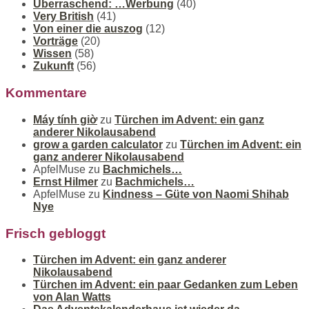
Überraschend: …Werbung
(40)
Very British
(41)
Von einer die auszog
(12)
Vorträge
(20)
Wissen
(58)
Zukunft
(56)
Kommentare
Máy tính giờ
zu
Türchen im Advent: ein ganz
anderer Nikolausabend
grow a garden calculator
zu
Türchen im Advent: ein
ganz anderer Nikolausabend
ApfelMuse
zu
Bachmichels…
Ernst Hilmer
zu
Bachmichels…
ApfelMuse
zu
Kindness – Güte von Naomi Shihab
Nye
Frisch gebloggt
Türchen im Advent: ein ganz anderer
Nikolausabend
Türchen im Advent: ein paar Gedanken zum Leben
von Alan Watts