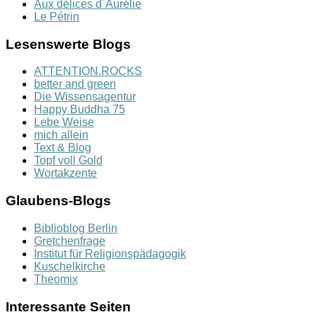
Aux délices d´Aurélie
Le Pétrin
Lesenswerte Blogs
ATTENTION.ROCKS
better and green
Die Wissensagentur
Happy Buddha 75
Lebe Weise
mich allein
Text & Blog
Topf voll Gold
Wortakzente
Glaubens-Blogs
Biblioblog Berlin
Gretchenfrage
Institut für Religionspädagogik
Kuschelkirche
Theomix
Interessante Seiten