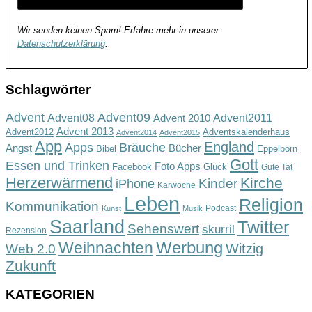
Wir senden keinen Spam! Erfahre mehr in unserer
Datenschutzerklärung
.
Schlagwörter
Advent
Advent09
Advent08
Advent2011
Advent 2010
Advent 2013
Advent2012
Adventskalenderhaus
Advent2014
Advent2015
App
England
Apps
Bräuche
Angst
Bücher
Bibel
Eppelborn
Gott
Essen und Trinken
Foto Apps
Facebook
Glück
Gute Tat
Herzerwärmend
Kirche
Kinder
iPhone
Karwoche
Leben
Religion
Kommunikation
Podcast
Kunst
Musik
Saarland
Twitter
Sehenswert
skurril
Rezension
Werbung
Weihnachten
Witzig
Web 2.0
Zukunft
KATEGORIEN