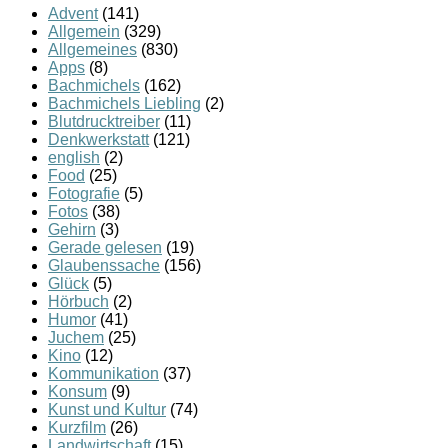
Advent
(141)
Allgemein
(329)
Allgemeines
(830)
Apps
(8)
Bachmichels
(162)
Bachmichels Liebling
(2)
Blutdrucktreiber
(11)
Denkwerkstatt
(121)
english
(2)
Food
(25)
Fotografie
(5)
Fotos
(38)
Gehirn
(3)
Gerade gelesen
(19)
Glaubenssache
(156)
Glück
(5)
Hörbuch
(2)
Humor
(41)
Juchem
(25)
Kino
(12)
Kommunikation
(37)
Konsum
(9)
Kunst und Kultur
(74)
Kurzfilm
(26)
Landwirtschaft
(15)