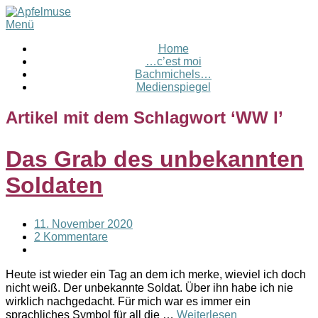
Menü
Home
…c’est moi
Bachmichels…
Medienspiegel
Artikel mit dem Schlagwort ‘
WW l
’
Das Grab des unbekannten
Soldaten
11. November 2020
2 Kommentare
Heute ist wieder ein Tag an dem ich merke, wieviel ich doch
nicht weiß. Der unbekannte Soldat. Über ihn habe ich nie
wirklich nachgedacht. Für mich war es immer ein
sprachliches Symbol für all die …
Weiterlesen