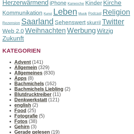
Herzerwärmend
Kirche
Kinder
iPhone
Karwoche
Leben
Religion
Kommunikation
Podcast
Kunst
Musik
Saarland
Twitter
Sehenswert
skurril
Rezension
Werbung
Weihnachten
Witzig
Web 2.0
Zukunft
KATEGORIEN
Advent
(141)
Allgemein
(329)
Allgemeines
(830)
Apps
(8)
Bachmichels
(162)
Bachmichels Liebling
(2)
Blutdrucktreiber
(11)
Denkwerkstatt
(121)
english
(2)
Food
(25)
Fotografie
(5)
Fotos
(38)
Gehirn
(3)
Gerade gelesen
(19)