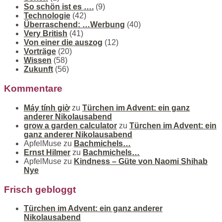
So schön ist es ….
(9)
Technologie
(42)
Überraschend: …Werbung
(40)
Very British
(41)
Von einer die auszog
(12)
Vorträge
(20)
Wissen
(58)
Zukunft
(56)
Kommentare
Máy tính giờ
zu
Türchen im Advent: ein ganz
anderer Nikolausabend
grow a garden calculator
zu
Türchen im Advent: ein
ganz anderer Nikolausabend
ApfelMuse
zu
Bachmichels…
Ernst Hilmer
zu
Bachmichels…
ApfelMuse
zu
Kindness – Güte von Naomi Shihab
Nye
Frisch gebloggt
Türchen im Advent: ein ganz anderer
Nikolausabend