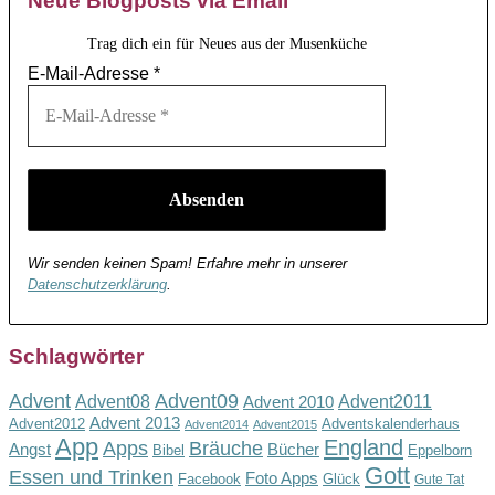
Neue Blogposts via Email
Trag dich ein für Neues aus der Musenküche
E-Mail-Adresse
*
Wir senden keinen Spam! Erfahre mehr in unserer
Datenschutzerklärung
.
Schlagwörter
Advent
Advent09
Advent08
Advent2011
Advent 2010
Advent 2013
Advent2012
Adventskalenderhaus
Advent2014
Advent2015
App
England
Apps
Bräuche
Angst
Bücher
Bibel
Eppelborn
Gott
Essen und Trinken
Foto Apps
Facebook
Glück
Gute Tat