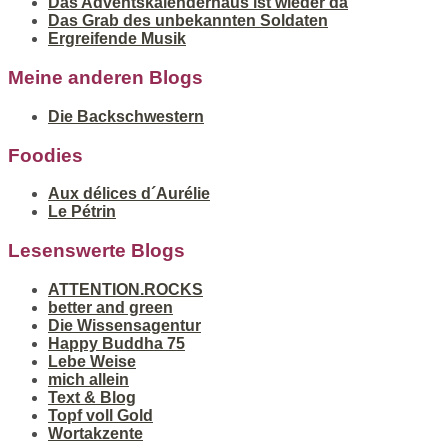
Das Adventskalenderhaus ist wieder da
Das Grab des unbekannten Soldaten
Ergreifende Musik
Meine anderen Blogs
Die Backschwestern
Foodies
Aux délices d´Aurélie
Le Pétrin
Lesenswerte Blogs
ATTENTION.ROCKS
better and green
Die Wissensagentur
Happy Buddha 75
Lebe Weise
mich allein
Text & Blog
Topf voll Gold
Wortakzente