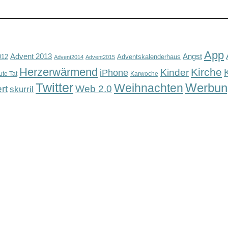
App
Advent 2013
Angst
012
Adventskalenderhaus
Advent2014
Advent2015
Herzerwärmend
Kirche
Kinder
iPhone
ute Tat
Karwoche
Twitter
Werbun
Weihnachten
rt
Web 2.0
skurril