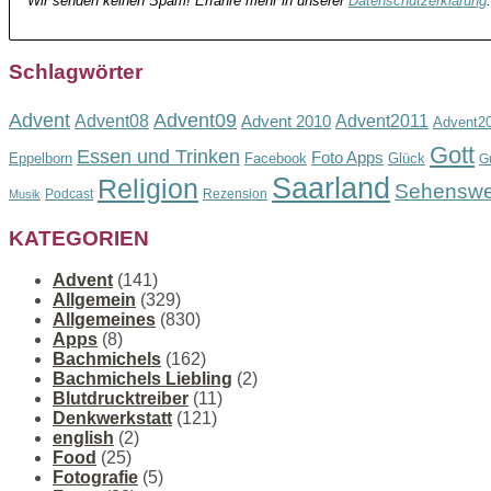
Wir senden keinen Spam! Erfahre mehr in unserer
Datenschutzerklärung
.
Schlagwörter
Advent
Advent09
Advent08
Advent2011
Advent 2010
Advent2
Gott
Essen und Trinken
Foto Apps
Eppelborn
Facebook
Glück
G
Saarland
Religion
Sehenswe
Podcast
Rezension
Musik
KATEGORIEN
Advent
(141)
Allgemein
(329)
Allgemeines
(830)
Apps
(8)
Bachmichels
(162)
Bachmichels Liebling
(2)
Blutdrucktreiber
(11)
Denkwerkstatt
(121)
english
(2)
Food
(25)
Fotografie
(5)