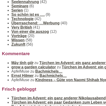
Seelennahrung
(42)
Seminare
(6)
Serien
(1)
So schön ist es ….
(9)
Technologie
(42)
Überraschend: …Werbung
(40)
Very British
(41)
Von einer die auszog
(12)
Vorträge
(20)
Wissen
(58)
Zukunft
(56)
Kommentare
Máy tính giờ
zu
Türchen im Advent: ein ganz andere
grow a garden calculator
zu
Türchen im Advent: ein
ApfelMuse
zu
Bachmichels…
Ernst Hilmer
zu
Bachmichels…
ApfelMuse
zu
Kindness – Güte von Naomi Shihab Ny
Frisch gebloggt
Türchen im Advent: ein ganz anderer Nikolausabend
Türchen im Advent: ein paar Gedanken zum Leben v