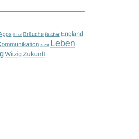
England
Apps
Bräuche
Bücher
Bibel
Leben
Kommunikation
Kunst
g
Zukunft
Witzig