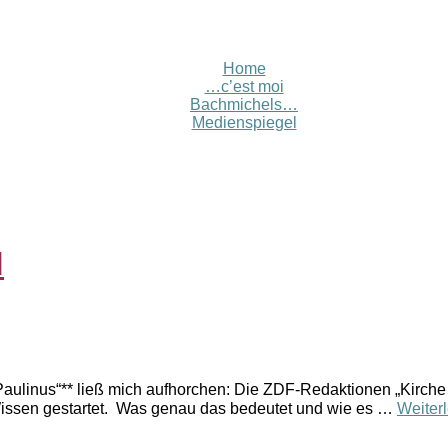
Home
…c’est moi
Bachmichels…
Medienspiegel
d
Paulinus“** ließ mich aufhorchen: Die ZDF-Redaktionen „Kirche
 Wissen gestartet. Was genau das bedeutet und wie es …
Weiter