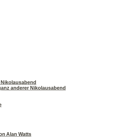
r Nikolausabend
 ganz anderer Nikolausabend
e
on Alan Watts