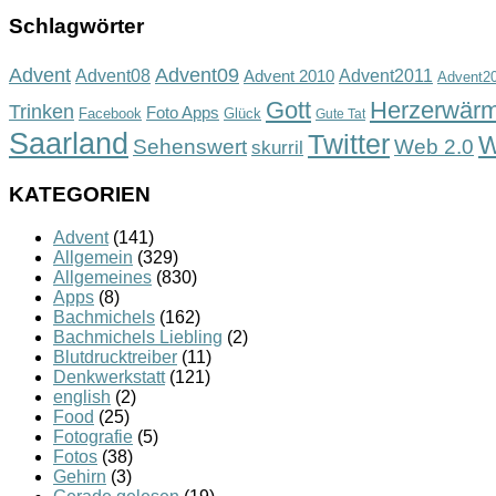
Schlagwörter
Advent
Advent09
Advent08
Advent2011
Advent 2010
Advent2
Gott
Herzerwär
Trinken
Foto Apps
Facebook
Glück
Gute Tat
Saarland
Twitter
W
Sehenswert
Web 2.0
skurril
KATEGORIEN
Advent
(141)
Allgemein
(329)
Allgemeines
(830)
Apps
(8)
Bachmichels
(162)
Bachmichels Liebling
(2)
Blutdrucktreiber
(11)
Denkwerkstatt
(121)
english
(2)
Food
(25)
Fotografie
(5)
Fotos
(38)
Gehirn
(3)