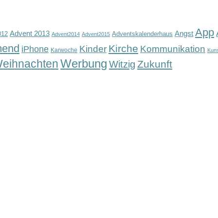
App
Advent 2013
Angst
012
Adventskalenderhaus
Advent2014
Advent2015
mend
Kirche
Kinder
Kommunikation
iPhone
Karwoche
Kun
Werbung
eihnachten
Zukunft
Witzig