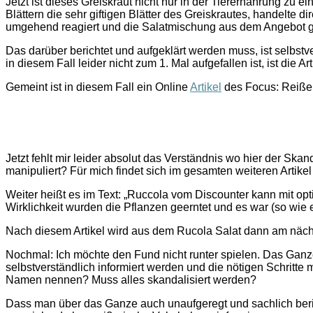
Jetzt ist dieses Greiskraut nicht nur in der Tierernährung z
Blättern die sehr giftigen Blätter des Greiskrautes, handelte
umgehend reagiert und die Salatmischung aus dem Angebot g
Das darüber berichtet und aufgeklärt werden muss, ist selbstve
in diesem Fall leider nicht zum 1. Mal aufgefallen ist, ist die A
Gemeint ist in diesem Fall ein Online
Artikel
des Focus: Reißer
Jetzt fehlt mir leider absolut das Verständnis wo hier der Ska
manipuliert? Für mich findet sich im gesamten weiteren Artike
Weiter heißt es im Text: „Ruccola vom Discounter kann mit op
Wirklichkeit wurden die Pflanzen geerntet und es war (so wie 
Nach diesem Artikel wird aus dem Rucola Salat dann am näc
Nochmal: Ich möchte den Fund nicht runter spielen. Das Ganze 
selbstverständlich informiert werden und die nötigen Schrit
Namen nennen? Muss alles skandalisiert werden?
Dass man über das Ganze auch unaufgeregt und sachlich beri