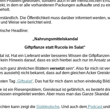
u einem Problem geworden, sondern auch in der menschlichen Er
 direkt, in dem er alle vorhandenen Packungen aufkaufte und zu
eholt.
rständlich. Die Öffentlichkeit muss darüber informiert werden, wa
rt und Weise wie berichtet wird.
ische Headline:
„Nahrungsmittelskandal
Giftpflanze statt Rucola im Salat“
ndal ist. Hat ein Lieferant wider besseres Wissen die Giftpflanz
l kein Hinweis darauf, dass es sich hierbei auch nur im Ansatz 
tisch ganz ähnlichen Blättern
versetzt
sein“. Also für mich ist v
es aussieht) nicht bekannt, dass auf dem gleichen Acker Greisk
hsten Tag
„Giftsalat“
. Das hat für mich dann schon eindeutig Bil
ist ein Riesenproblem, Greiskraut ist gefährlich, es besteht d
te müssen eingeleitet werden. Aber muss man das Ganze Skandal
chten kann zeigt die
Süddeutsche
. Und auch dem
Podcast
und