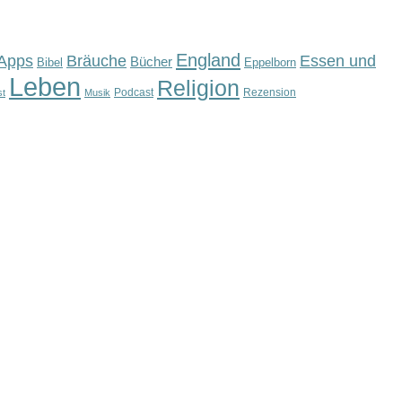
England
Apps
Bräuche
Essen und
Bücher
Bibel
Eppelborn
Leben
Religion
Podcast
Rezension
st
Musik