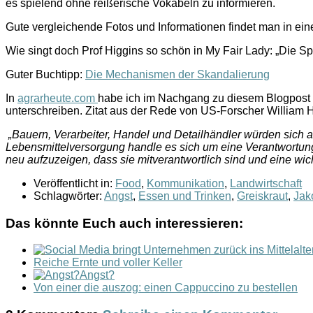
es spielend ohne reißerische Vokabeln zu informieren.
Gute vergleichende Fotos und Informationen findet man in ei
Wie singt doch Prof Higgins so schön in My Fair Lady: „Die S
Guter Buchtipp:
Die Mechanismen der Skandalierung
In
agrarheute.com
habe ich im Nachgang zu diesem Blogpost 
unterschreiben. Zitat aus der Rede von US-Forscher William 
„Bauern, Verarbeiter, Handel und Detailhändler würden sich 
Lebensmittelversorgung handle es sich um eine Verantwortu
neu aufzuzeigen, dass sie mitverantwortlich sind und eine wic
Veröffentlicht in:
Food
,
Kommunikation
,
Landwirtschaft
Schlagwörter:
Angst
,
Essen und Trinken
,
Greiskraut
,
Jak
Das könnte Euch auch interessieren:
Reiche Ernte und voller Keller
Angst?
Von einer die auszog: einen Cappuccino zu bestellen