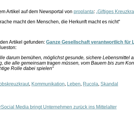
nem Artikel auf dem Newsportal von
proplanta
:
„Giftiges Kreuzkr
prache macht den Menschen, die Herkunft macht es nicht“
den Artikel gefunden:
Ganze Gesellschaft verantwortlich für 
Hueston:
alle darum bemühen, möglichst gesunde, sichere Lebensmittel a
ng, die alle gemeinsam tragen müssen, vom Bauern bis zum Ko
htige Rolle dabei spielen“
obskreuzkraut
,
Kommunikation
,
Leben
,
Rucola
,
Skandal
Social Media bringt Unternehmen zurück ins Mittelalter