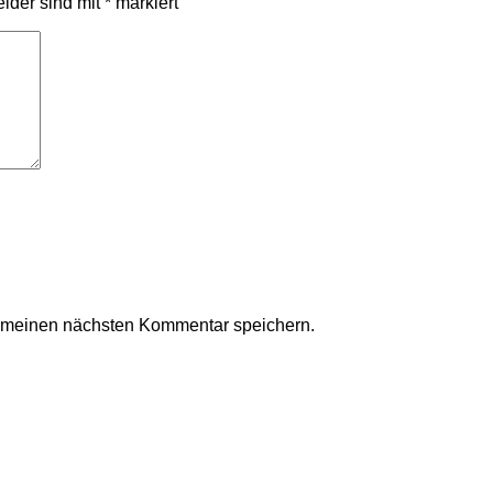
elder sind mit
*
markiert
r meinen nächsten Kommentar speichern.