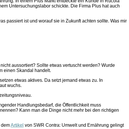
nährung. In einem Plus Markt entdeckte ein Kunde in Rucola
 einem Untersuchungslabor schickte. Die Firma Plus hat auch
s passiert ist und worauf sie in Zukunft achten sollte. Was mir
en nicht aussortiert? Sollte etwas vertuscht werden? Wurde
um einen Skandal handelt.
ersetzen etwas aktives. Da setzt jemand etwas zu. In
raut wuchs.
dzeitungsniveau.
ringender Handlungsbedarf, die Öffentlichkeit muss
 nennen? Kann man die Dinge nicht mehr bei den richtigen
 dem
Artikel
von SWR Contra: Umwelt und Ernährung gelingt