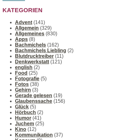
KATEGORIEN
Advent
(141)
Allgemein
(329)
Allgemeines
(830)
Apps
(8)
Bachmichels
(162)
Bachmichels Liebling
(2)
Blutdrucktreiber
(11)
Denkwerkstatt
(121)
english
(2)
Food
(25)
Fotografie
(5)
Fotos
(38)
Gehirn
(3)
Gerade gelesen
(19)
Glaubenssache
(156)
Glück
(5)
Hörbuch
(2)
Humor
(41)
Juchem
(25)
Kino
(12)
Kommunikation
(37)