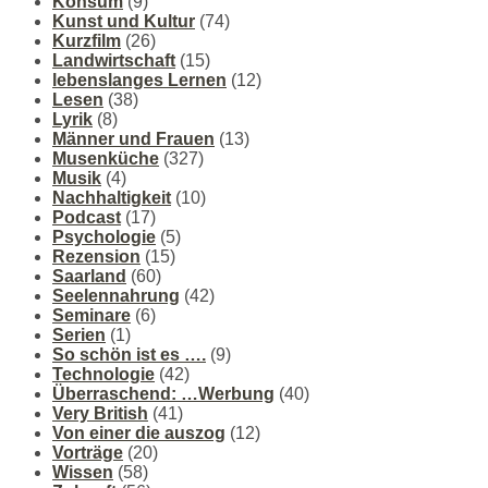
Konsum
(9)
Kunst und Kultur
(74)
Kurzfilm
(26)
Landwirtschaft
(15)
lebenslanges Lernen
(12)
Lesen
(38)
Lyrik
(8)
Männer und Frauen
(13)
Musenküche
(327)
Musik
(4)
Nachhaltigkeit
(10)
Podcast
(17)
Psychologie
(5)
Rezension
(15)
Saarland
(60)
Seelennahrung
(42)
Seminare
(6)
Serien
(1)
So schön ist es ….
(9)
Technologie
(42)
Überraschend: …Werbung
(40)
Very British
(41)
Von einer die auszog
(12)
Vorträge
(20)
Wissen
(58)