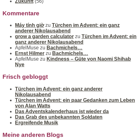
Zukunft
(56)
Kommentare
Máy tính giờ
zu
Türchen im Advent: ein ganz
anderer Nikolausabend
grow a garden calculator
zu
Türchen im Advent: ein
ganz anderer Nikolausabend
ApfelMuse
zu
Bachmichels…
Ernst Hilmer
zu
Bachmichels…
ApfelMuse
zu
Kindness – Güte von Naomi Shihab
Nye
Frisch gebloggt
Türchen im Advent: ein ganz anderer
Nikolausabend
Türchen im Advent: ein paar Gedanken zum Leben
von Alan Watts
Das Adventskalenderhaus ist wieder da
Das Grab des unbekannten Soldaten
Ergreifende Musik
Meine anderen Blogs