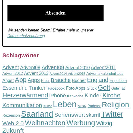
Wir senden keinen Spam! Erfahre mehr in unserer
Datenschutzerklärung
.
Schlagwörter
Advent
Advent09
Advent08
Advent2011
Advent 2010
Advent 2013
Advent2012
Adventskalenderhaus
Advent2014
Advent2015
App
England
Apps
Bräuche
Angst
Bücher
Bibel
Eppelborn
Gott
Essen und Trinken
Foto Apps
Facebook
Glück
Gute Tat
Herzerwärmend
Kirche
Kinder
iPhone
Karwoche
Leben
Religion
Kommunikation
Podcast
Kunst
Musik
Saarland
Twitter
Sehenswert
skurril
Rezension
Werbung
Weihnachten
Witzig
Web 2.0
Zukunft