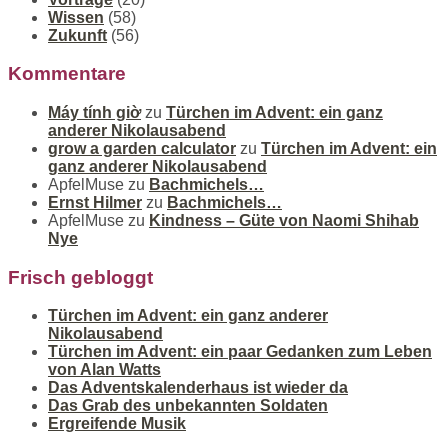
Wissen
(58)
Zukunft
(56)
Kommentare
Máy tính giờ
zu
Türchen im Advent: ein ganz
anderer Nikolausabend
grow a garden calculator
zu
Türchen im Advent: ein
ganz anderer Nikolausabend
ApfelMuse
zu
Bachmichels…
Ernst Hilmer
zu
Bachmichels…
ApfelMuse
zu
Kindness – Güte von Naomi Shihab
Nye
Frisch gebloggt
Türchen im Advent: ein ganz anderer
Nikolausabend
Türchen im Advent: ein paar Gedanken zum Leben
von Alan Watts
Das Adventskalenderhaus ist wieder da
Das Grab des unbekannten Soldaten
Ergreifende Musik