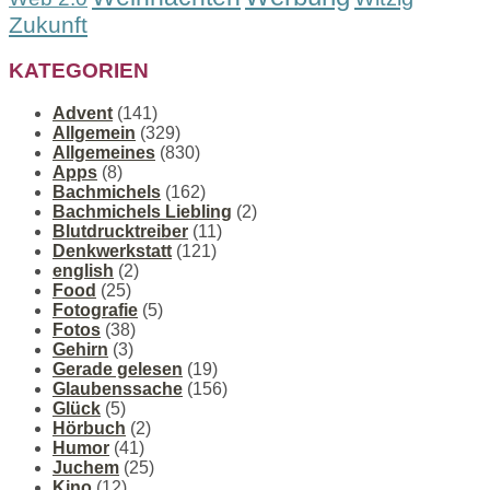
Zukunft
KATEGORIEN
Advent
(141)
Allgemein
(329)
Allgemeines
(830)
Apps
(8)
Bachmichels
(162)
Bachmichels Liebling
(2)
Blutdrucktreiber
(11)
Denkwerkstatt
(121)
english
(2)
Food
(25)
Fotografie
(5)
Fotos
(38)
Gehirn
(3)
Gerade gelesen
(19)
Glaubenssache
(156)
Glück
(5)
Hörbuch
(2)
Humor
(41)
Juchem
(25)
Kino
(12)