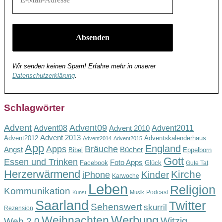
Wir senden keinen Spam! Erfahre mehr in unserer
Datenschutzerklärung
.
Schlagwörter
Advent
Advent09
Advent08
Advent2011
Advent 2010
Advent 2013
Advent2012
Adventskalenderhaus
Advent2014
Advent2015
App
England
Apps
Bräuche
Angst
Bücher
Bibel
Eppelborn
Gott
Essen und Trinken
Foto Apps
Facebook
Glück
Gute Tat
Herzerwärmend
Kirche
Kinder
iPhone
Karwoche
Leben
Religion
Kommunikation
Podcast
Kunst
Musik
Saarland
Twitter
Sehenswert
skurril
Rezension
Werbung
Weihnachten
Witzig
Web 2.0