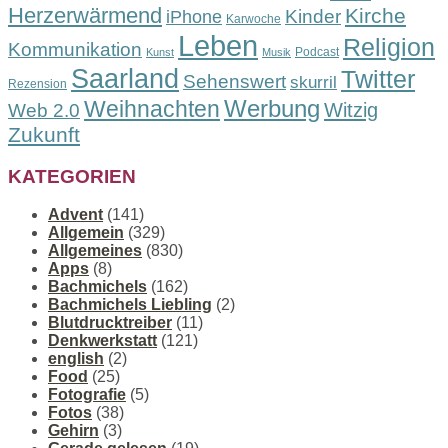
Herzerwärmend
Kirche
Kinder
iPhone
Karwoche
Leben
Religion
Kommunikation
Podcast
Kunst
Musik
Saarland
Twitter
Sehenswert
skurril
Rezension
Werbung
Weihnachten
Witzig
Web 2.0
Zukunft
KATEGORIEN
Advent
(141)
Allgemein
(329)
Allgemeines
(830)
Apps
(8)
Bachmichels
(162)
Bachmichels Liebling
(2)
Blutdrucktreiber
(11)
Denkwerkstatt
(121)
english
(2)
Food
(25)
Fotografie
(5)
Fotos
(38)
Gehirn
(3)