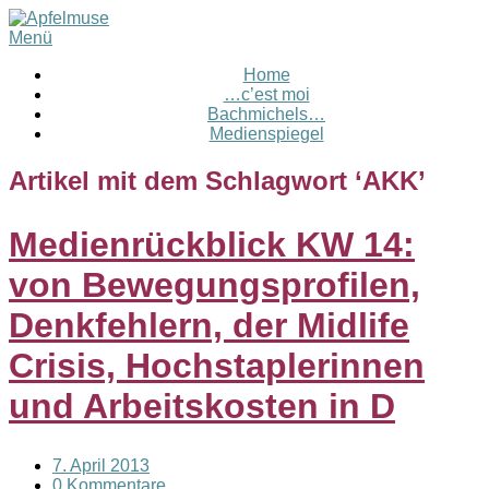
Menü
Home
…c’est moi
Bachmichels…
Medienspiegel
Artikel mit dem Schlagwort ‘
AKK
’
Medienrückblick KW 14:
von Bewegungsprofilen,
Denkfehlern, der Midlife
Crisis, Hochstaplerinnen
und Arbeitskosten in D
7. April 2013
0 Kommentare