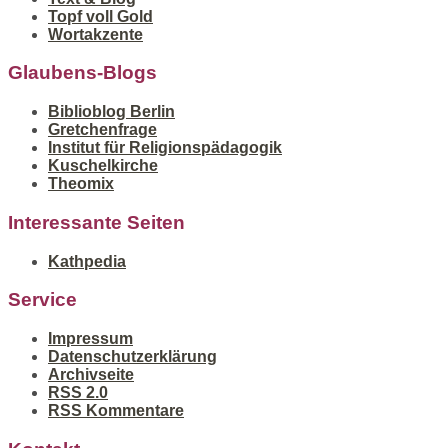
Topf voll Gold
Wortakzente
Glaubens-Blogs
Biblioblog Berlin
Gretchenfrage
Institut für Religionspädagogik
Kuschelkirche
Theomix
Interessante Seiten
Kathpedia
Service
Impressum
Datenschutzerklärung
Archivseite
RSS 2.0
RSS Kommentare