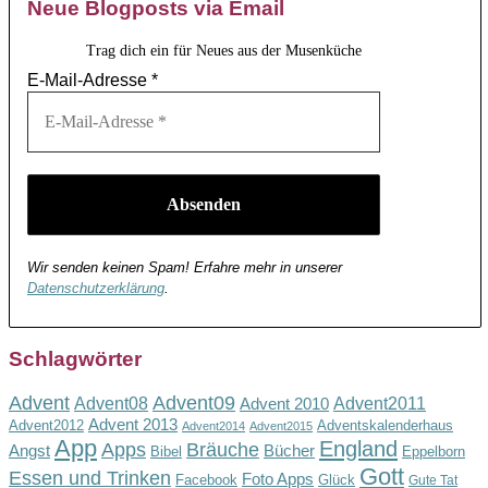
Neue Blogposts via Email
Trag dich ein für Neues aus der Musenküche
E-Mail-Adresse
*
Wir senden keinen Spam! Erfahre mehr in unserer
Datenschutzerklärung
.
Schlagwörter
Advent
Advent09
Advent08
Advent2011
Advent 2010
Advent 2013
Advent2012
Adventskalenderhaus
Advent2014
Advent2015
App
England
Apps
Bräuche
Angst
Bücher
Bibel
Eppelborn
Gott
Essen und Trinken
Foto Apps
Facebook
Glück
Gute Tat