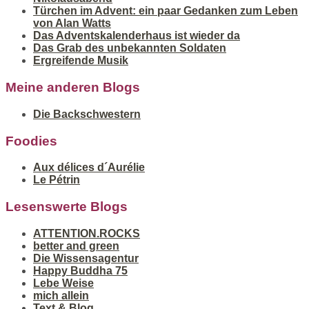
Türchen im Advent: ein paar Gedanken zum Leben
von Alan Watts
Das Adventskalenderhaus ist wieder da
Das Grab des unbekannten Soldaten
Ergreifende Musik
Meine anderen Blogs
Die Backschwestern
Foodies
Aux délices d´Aurélie
Le Pétrin
Lesenswerte Blogs
ATTENTION.ROCKS
better and green
Die Wissensagentur
Happy Buddha 75
Lebe Weise
mich allein
Text & Blog