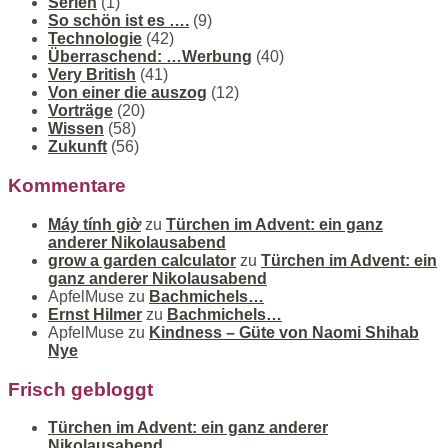
Serien
(1)
So schön ist es ….
(9)
Technologie
(42)
Überraschend: …Werbung
(40)
Very British
(41)
Von einer die auszog
(12)
Vorträge
(20)
Wissen
(58)
Zukunft
(56)
Kommentare
Máy tính giờ
zu
Türchen im Advent: ein ganz
anderer Nikolausabend
grow a garden calculator
zu
Türchen im Advent: ein
ganz anderer Nikolausabend
ApfelMuse
zu
Bachmichels…
Ernst Hilmer
zu
Bachmichels…
ApfelMuse
zu
Kindness – Güte von Naomi Shihab
Nye
Frisch gebloggt
Türchen im Advent: ein ganz anderer
Nikolausabend