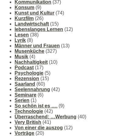
Kommunikation
(37)
Konsum
(9)
Kunst und Kultur
(74)
Kurzfilm
(26)
Landwirtschaft
(15)
lebenslanges Lernen
(12)
Lesen
(38)
Lyrik
(8)
Männer und Frauen
(13)
Musenküche
(327)
Musik
(4)
Nachhaltigkeit
(10)
Podcast
(17)
Psychologie
(5)
Rezension
(15)
Saarland
(60)
Seelennahrung
(42)
Seminare
(6)
Serien
(1)
So schön ist es ….
(9)
Technologie
(42)
Überraschend: …Werbung
(40)
Very British
(41)
Von einer die auszog
(12)
Vorträge
(20)