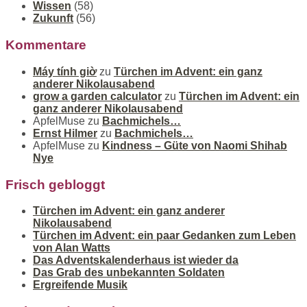
Wissen
(58)
Zukunft
(56)
Kommentare
Máy tính giờ
zu
Türchen im Advent: ein ganz
anderer Nikolausabend
grow a garden calculator
zu
Türchen im Advent: ein
ganz anderer Nikolausabend
ApfelMuse
zu
Bachmichels…
Ernst Hilmer
zu
Bachmichels…
ApfelMuse
zu
Kindness – Güte von Naomi Shihab
Nye
Frisch gebloggt
Türchen im Advent: ein ganz anderer
Nikolausabend
Türchen im Advent: ein paar Gedanken zum Leben
von Alan Watts
Das Adventskalenderhaus ist wieder da
Das Grab des unbekannten Soldaten
Ergreifende Musik