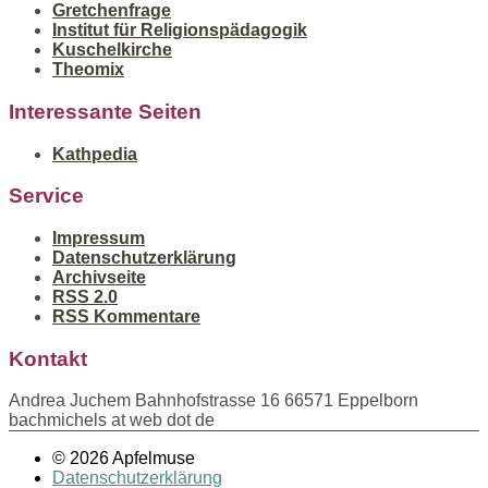
Gretchenfrage
Institut für Religionspädagogik
Kuschelkirche
Theomix
Interessante Seiten
Kathpedia
Service
Impressum
Datenschutzerklärung
Archivseite
RSS 2.0
RSS Kommentare
Kontakt
Andrea Juchem Bahnhofstrasse 16 66571 Eppelborn
bachmichels at web dot de
© 2026 Apfelmuse
Datenschutzerklärung