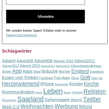
Wir senden keinen Spam! Erfahre mehr in unserer
Datenschutzerklärung
.
Schlagwörter
Advent
Advent09
Advent08
Advent2011
Advent 2010
Advent 2013
Advent2012
Adventskalenderhaus
Advent2014
Advent2015
App
England
Apps
Bräuche
Angst
Bücher
Bibel
Eppelborn
Gott
Essen und Trinken
Foto Apps
Facebook
Glück
Gute Tat
Herzerwärmend
Kirche
Kinder
iPhone
Karwoche
Leben
Religion
Kommunikation
Podcast
Kunst
Musik
Saarland
Twitter
Sehenswert
skurril
Rezension
Werbung
Weihnachten
Witzig
Web 2.0