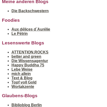
Meine anderen Blogs
Die Backschwestern
Foodies
Aux délices d´Aurélie
Le Pétrin
Lesenswerte Blogs
ATTENTION.ROCKS
better and green
Die Wissensagentur
Happy Buddha 75
Lebe Weise
mich allein
Text & Blog
Topf voll Gold
Wortakzente
Glaubens-Blogs
Biblioblog Berlin