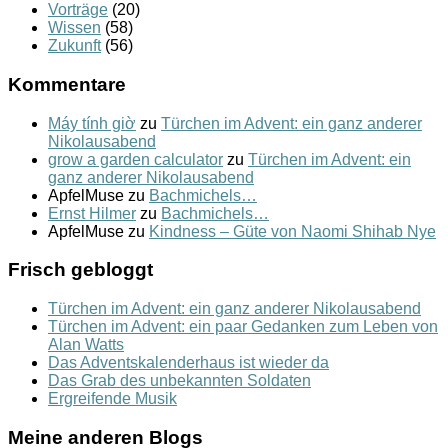
Vorträge
(20)
Wissen
(58)
Zukunft
(56)
Kommentare
Máy tính giờ
zu
Türchen im Advent: ein ganz anderer
Nikolausabend
grow a garden calculator
zu
Türchen im Advent: ein
ganz anderer Nikolausabend
ApfelMuse
zu
Bachmichels…
Ernst Hilmer
zu
Bachmichels…
ApfelMuse
zu
Kindness – Güte von Naomi Shihab Nye
Frisch gebloggt
Türchen im Advent: ein ganz anderer Nikolausabend
Türchen im Advent: ein paar Gedanken zum Leben von
Alan Watts
Das Adventskalenderhaus ist wieder da
Das Grab des unbekannten Soldaten
Ergreifende Musik
Meine anderen Blogs