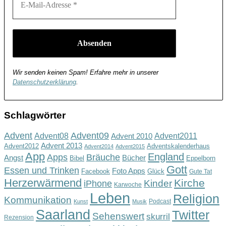
Wir senden keinen Spam! Erfahre mehr in unserer
Datenschutzerklärung
.
Schlagwörter
Advent
Advent09
Advent08
Advent2011
Advent 2010
Advent 2013
Advent2012
Adventskalenderhaus
Advent2014
Advent2015
App
England
Apps
Bräuche
Angst
Bücher
Bibel
Eppelborn
Gott
Essen und Trinken
Foto Apps
Facebook
Glück
Gute Tat
Herzerwärmend
Kirche
Kinder
iPhone
Karwoche
Leben
Religion
Kommunikation
Podcast
Kunst
Musik
Saarland
Twitter
Sehenswert
skurril
Rezension