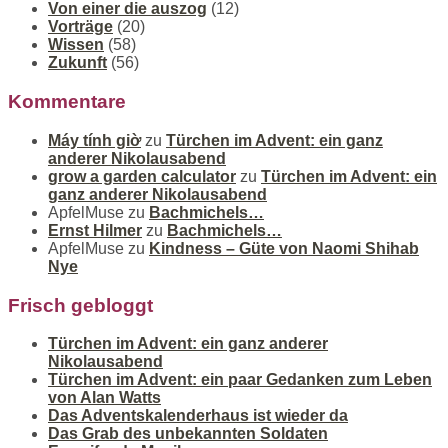
Von einer die auszog
(12)
Vorträge
(20)
Wissen
(58)
Zukunft
(56)
Kommentare
Máy tính giờ
zu
Türchen im Advent: ein ganz
anderer Nikolausabend
grow a garden calculator
zu
Türchen im Advent: ein
ganz anderer Nikolausabend
ApfelMuse
zu
Bachmichels…
Ernst Hilmer
zu
Bachmichels…
ApfelMuse
zu
Kindness – Güte von Naomi Shihab
Nye
Frisch gebloggt
Türchen im Advent: ein ganz anderer
Nikolausabend
Türchen im Advent: ein paar Gedanken zum Leben
von Alan Watts
Das Adventskalenderhaus ist wieder da
Das Grab des unbekannten Soldaten