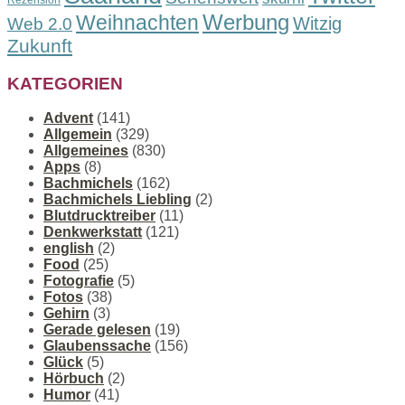
Rezension
Werbung
Weihnachten
Witzig
Web 2.0
Zukunft
KATEGORIEN
Advent
(141)
Allgemein
(329)
Allgemeines
(830)
Apps
(8)
Bachmichels
(162)
Bachmichels Liebling
(2)
Blutdrucktreiber
(11)
Denkwerkstatt
(121)
english
(2)
Food
(25)
Fotografie
(5)
Fotos
(38)
Gehirn
(3)
Gerade gelesen
(19)
Glaubenssache
(156)
Glück
(5)
Hörbuch
(2)
Humor
(41)