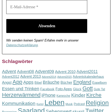
Wir senden keinen Spam! Erfahre mehr in unserer
Datenschutzerklärung
.
Schlagwörter
Advent
Advent09
Advent08
Advent2011
Advent 2010
Advent 2013
Advent2012
Adventskalenderhaus
Advent2014
Advent2015
App
England
Apps
Bräuche
Angst
Bücher
Bibel
Eppelborn
Gott
Essen und Trinken
Foto Apps
Facebook
Glück
Gute Tat
Herzerwärmend
Kirche
Kinder
iPhone
Karwoche
Leben
Religion
Kommunikation
Podcast
Kunst
Musik
Saarland
Twitter
Sehenswert
skurril