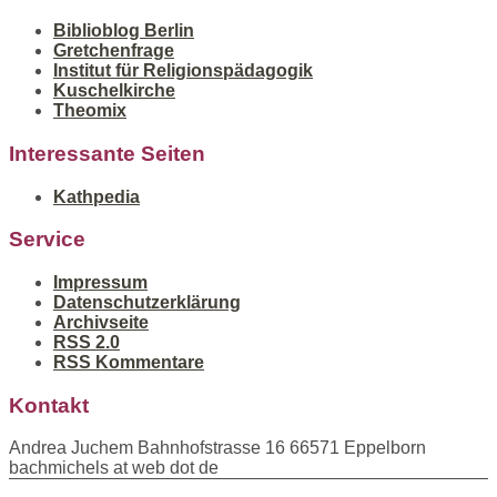
Biblioblog Berlin
Gretchenfrage
Institut für Religionspädagogik
Kuschelkirche
Theomix
Interessante Seiten
Kathpedia
Service
Impressum
Datenschutzerklärung
Archivseite
RSS 2.0
RSS Kommentare
Kontakt
Andrea Juchem Bahnhofstrasse 16 66571 Eppelborn
bachmichels at web dot de