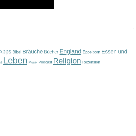
England
Apps
Bräuche
Essen und
Bücher
Bibel
Eppelborn
Leben
Religion
Podcast
Rezension
st
Musik