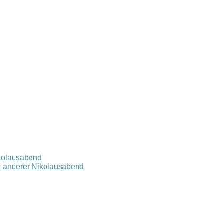
ikolausabend
z anderer Nikolausabend