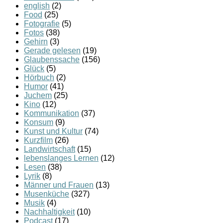
english
(2)
Food
(25)
Fotografie
(5)
Fotos
(38)
Gehirn
(3)
Gerade gelesen
(19)
Glaubenssache
(156)
Glück
(5)
Hörbuch
(2)
Humor
(41)
Juchem
(25)
Kino
(12)
Kommunikation
(37)
Konsum
(9)
Kunst und Kultur
(74)
Kurzfilm
(26)
Landwirtschaft
(15)
lebenslanges Lernen
(12)
Lesen
(38)
Lyrik
(8)
Männer und Frauen
(13)
Musenküche
(327)
Musik
(4)
Nachhaltigkeit
(10)
Podcast
(17)