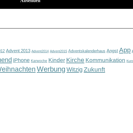
App
Advent 2013
Angst
012
Adventskalenderhaus
Advent2014
Advent2015
mend
Kirche
Kinder
Kommunikation
iPhone
Karwoche
Kun
Werbung
eihnachten
Zukunft
Witzig