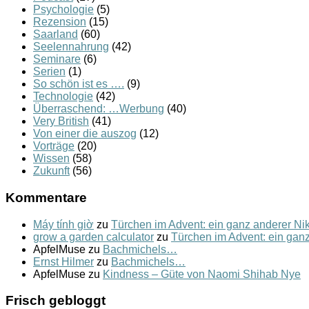
Psychologie
(5)
Rezension
(15)
Saarland
(60)
Seelennahrung
(42)
Seminare
(6)
Serien
(1)
So schön ist es ….
(9)
Technologie
(42)
Überraschend: …Werbung
(40)
Very British
(41)
Von einer die auszog
(12)
Vorträge
(20)
Wissen
(58)
Zukunft
(56)
Kommentare
Máy tính giờ
zu
Türchen im Advent: ein ganz anderer N
grow a garden calculator
zu
Türchen im Advent: ein gan
ApfelMuse
zu
Bachmichels…
Ernst Hilmer
zu
Bachmichels…
ApfelMuse
zu
Kindness – Güte von Naomi Shihab Nye
Frisch gebloggt