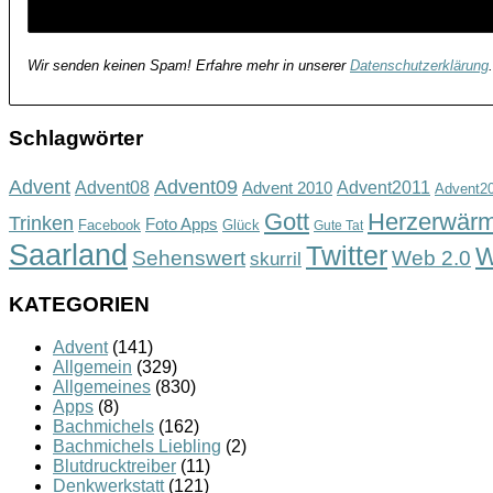
Wir senden keinen Spam! Erfahre mehr in unserer
Datenschutzerklärung
.
Schlagwörter
Advent
Advent09
Advent08
Advent2011
Advent 2010
Advent2
Gott
Herzerwär
Trinken
Foto Apps
Facebook
Glück
Gute Tat
Saarland
Twitter
W
Sehenswert
Web 2.0
skurril
KATEGORIEN
Advent
(141)
Allgemein
(329)
Allgemeines
(830)
Apps
(8)
Bachmichels
(162)
Bachmichels Liebling
(2)
Blutdrucktreiber
(11)
Denkwerkstatt
(121)